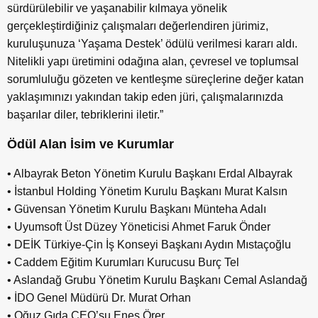
sürdürülebilir ve yaşanabilir kılmaya yönelik
gerçekleştirdiğiniz çalışmaları değerlendiren jürimiz,
kuruluşunuza ‘Yaşama Destek’ ödülü verilmesi kararı aldı.
Nitelikli yapı üretimini odağına alan, çevresel ve toplumsal
sorumluluğu gözeten ve kentleşme süreçlerine değer katan
yaklaşımınızı yakından takip eden jüri, çalışmalarınızda
başarılar diler, tebriklerini iletir.”
Ödül Alan İsim ve Kurumlar
• Albayrak Beton Yönetim Kurulu Başkanı Erdal Albayrak
• İstanbul Holding Yönetim Kurulu Başkanı Murat Kalsın
• Güvensan Yönetim Kurulu Başkanı Münteha Adalı
• Uyumsoft Üst Düzey Yöneticisi Ahmet Faruk Önder
• DEİK Türkiye-Çin İş Konseyi Başkanı Aydın Mıstaçoğlu
• Caddem Eğitim Kurumları Kurucusu Burç Tel
• Aslandağ Grubu Yönetim Kurulu Başkanı Cemal Aslandağ
• İDO Genel Müdürü Dr. Murat Orhan
• Oğuz Gıda CEO’su Enes Örer