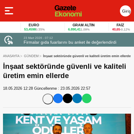
Giriş
Yap
EURO
GRAM ALTIN
FAİZ
53,4598
6.890,41
40,65
0,55%
1,09%
-0,12%
23 Mart 2026 - 07:12
uçtu
Firmalar gıda fuarlarını bu anket ile değerlendirdi
ANASAYFA
GÜNDEM
İnşaat sektöründe güvenli ve kaliteli üretim emin ellerde
İnşaat sektöründe güvenli ve kaliteli
üretim emin ellerde
18.05.2026 12:28
Güncellenme :
23.05.2026 22:57