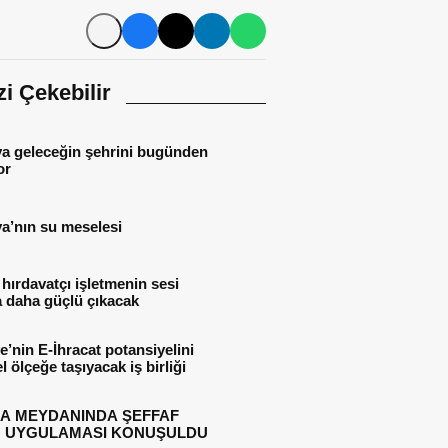
izi Çekebilir
ya geleceğin şehrini bugünden
or
a’nın su meselesi
 hırdavatçı işletmenin sesi
 daha güçlü çıkacak
e’nin E-İhracat potansiyelini
l ölçeğe taşıyacak iş birliği
A MEYDANINDA ŞEFFAF
 UYGULAMASI KONUŞULDU