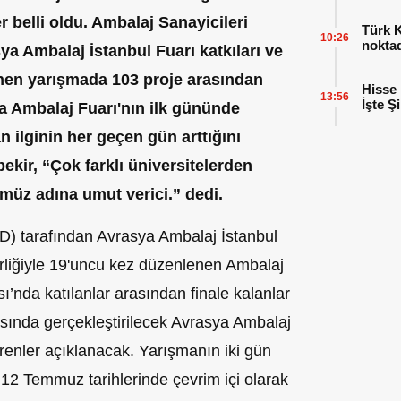
 belli oldu. Ambalaj Sanayicileri
Türk K
10:26
nokta
a Ambalaj İstanbul Fuarı katkıları ve
enen yarışmada 103 proje arasından
Hisse 
13:56
İşte Ş
a Ambalaj Fuarı'nın ilk gününde
n ilginin her geçen gün arttığını
ekir, “Çok farklı üniversitelerden
ümüz adına umut verici.” dedi.
D) tarafından Avrasya Ambalaj İstanbul
irliğiyle 19'uncu kez düzenlenen Ambalaj
’nda katılanlar arasından finale kalanlar
rasında gerçekleştirilecek Avrasya Ambalaj
renler açıklanacak. Yarışmanın iki gün
– 12 Temmuz tarihlerinde çevrim içi olarak