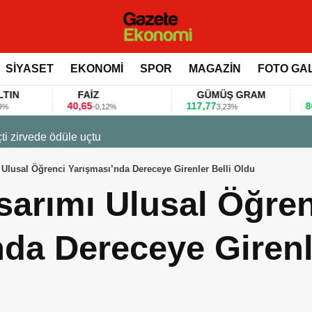
SİYASET
EKONOMİ
SPOR
MAGAZİN
FOTO GA
FAİZ
GÜMÜŞ GRAM
BITCOIN
40,65
117,77
80.155,00
-0,12%
3,23%
0,
 değerlendirdi
Ulusal Öğrenci Yarışması’nda Dereceye Girenler Belli Oldu
sarımı Ulusal Öğren
da Dereceye Girenle