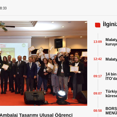
8:33
İlgin
Malat
13:09
kuruy
Malaty
12:42
14 bin
09:17
İTO’da
Türkiy
09:07
kürese
BORS
08:58
MENÜ
 Ambalaj Tasarımı Ulusal Öğrenci