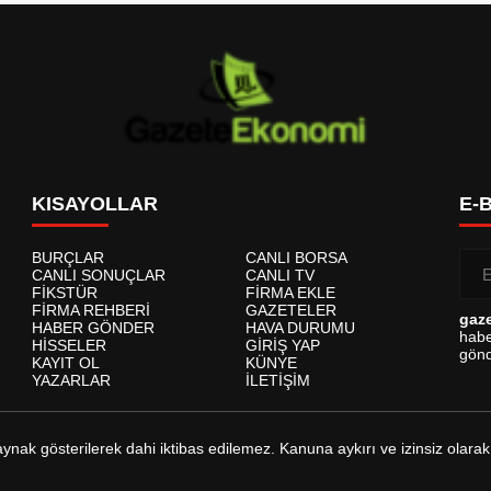
KISAYOLLAR
E-
BURÇLAR
CANLI BORSA
CANLI SONUÇLAR
CANLI TV
FİKSTÜR
FİRMA EKLE
FİRMA REHBERİ
GAZETELER
gaz
HABER GÖNDER
HAVA DURUMU
habe
HİSSELER
GİRİŞ YAP
gönd
KAYIT OL
KÜNYE
YAZARLAR
İLETİŞİM
kaynak gösterilerek dahi iktibas edilemez. Kanuna aykırı ve izinsiz ol