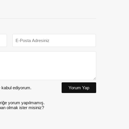
kabul ediyorum.
Yorum Yap
riğe yorum yapılmamış.
an olmak ister misiniz?