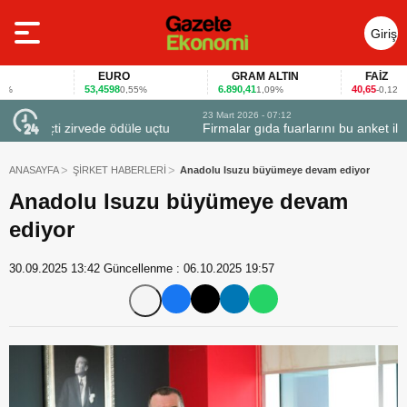
Giriş
Yap
EURO
GRAM ALTIN
FAİZ
53,4598
6.890,41
40,65
0,55%
1,09%
-0,12%
23 Mart 2026 - 07:12
uçtu
Firmalar gıda fuarlarını bu anket ile değerlendirdi
ANASAYFA
ŞİRKET HABERLERİ
Anadolu Isuzu büyümeye devam ediyor
Anadolu Isuzu büyümeye devam
ediyor
30.09.2025 13:42
Güncellenme :
06.10.2025 19:57