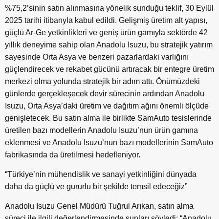
%75,2’sinin satın alınmasına yönelik sunduğu teklif, 30 Eylül
2025 tarihi itibarıyla kabul edildi. Gelişmiş üretim alt yapısı,
güçlü Ar-Ge yetkinlikleri ve geniş ürün gamıyla sektörde 42
yıllık deneyime sahip olan Anadolu Isuzu, bu stratejik yatırım
sayesinde Orta Asya ve benzeri pazarlardaki varlığını
güçlendirecek ve rekabet gücünü artıracak bir entegre üretim
merkezi olma yolunda stratejik bir adım attı. Önümüzdeki
günlerde gerçekleşecek devir sürecinin ardından Anadolu
Isuzu, Orta Asya’daki üretim ve dağıtım ağını önemli ölçüde
genişletecek. Bu satın alma ile birlikte SamAuto tesislerinde
üretilen bazı modellerin Anadolu Isuzu’nun ürün gamına
eklenmesi ve Anadolu Isuzu’nun bazı modellerinin SamAuto
fabrikasında da üretilmesi hedefleniyor.
“Türkiye’nin mühendislik ve sanayi yetkinliğini dünyada
daha da güçlü ve gururlu bir şekilde temsil edeceğiz”
Anadolu Isuzu Genel Müdürü Tuğrul Arıkan, satın alma
süreci ile ilgili değerlendirmesinde şunları söyledi: “Anadolu