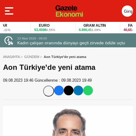
Giriş
Yap
R
EURO
GRAM ALTIN
FAİZ
53,4598
6.890,41
40,65
11%
0,55%
1,09%
-0,12%
23 Mart 2026 - 07:12
rvede ödüle uçtu
Firmalar gıda fuarlarını bu anket ile değerlendirdi
ANASAYFA
GÜNDEM
Aon Türkiye’de yeni atama
Aon Türkiye’de yeni atama
09.08.2023 19:46
Güncellenme :
09.08.2023 19:49