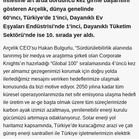
listesine art arda dördüncü kez girme başarısını
gösteren Arçelik, dünya genelinde
60’ıncı,
Türkiye'de 1’inci, Dayanıklı Ev
Eşyaları Endüstrisi'nde 1’
inci, Dayanıklı Tüketim
Sektörü’nde ise 10. sırada yer aldı.
Arçelik CEO’su Hakan Bulgurlu, “Sürdürülebilirlik alanında
tanınmış bir medya ve araştırma şirketi olan Corporate
Knights’ın hazırladığı “Global 100" sıralamasında 4’üncü kez
yer almamız gezegenimizi korumak için doğru yolda
ilerlediğimiz mesajını verirken hedeflerimize ulaşmak
konusunda da bizi motive ediyor. 2050 yılına kadar tüm
küresel operasyonlarımızda net sıfır emisyona ulaşma hedefi
ile üretim ve ar-ge başta olmak üzere tüm süreçlerimizde
karbon ayak izimizi azaltmaya, yenilenebilir enerji kurulu
gücümüzü artırmaya odaklanıyoruz. Solar enerji yol
haritamız kapsamında, Türkiye’de kuracağımız arazi ve çatı
güneş enerji santralleri ile Türkiye işletmelerimizin elektrik