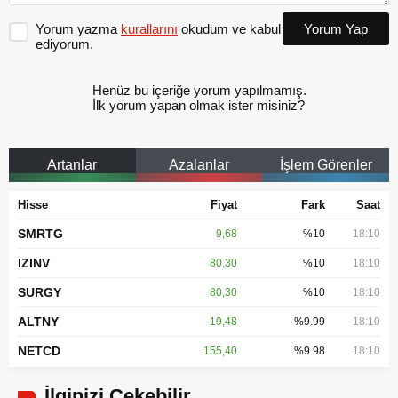
Yorum yazma
kurallarını
okudum ve kabul
Yorum Yap
ediyorum.
Henüz bu içeriğe yorum yapılmamış.
İlk yorum yapan olmak ister misiniz?
Artanlar
Azalanlar
İşlem Görenler
Hisse
Fiyat
Fark
Saat
SMRTG
9,68
%10
18:10
IZINV
80,30
%10
18:10
SURGY
80,30
%10
18:10
ALTNY
19,48
%9.99
18:10
NETCD
155,40
%9.98
18:10
İlginizi Çekebilir