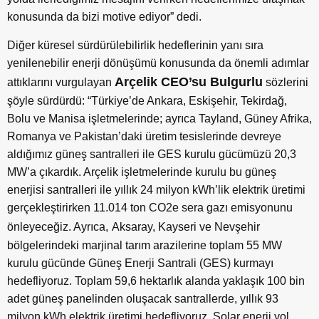
konusunda da bizi motive ediyor” dedi.
Diğer küresel sürdürülebilirlik hedeflerinin yanı sıra
yenilenebilir enerji dönüşümü konusunda da önemli adımlar
Arçelik CEO’su Bulgurlu
attıklarını vurgulayan
sözlerini
şöyle sürdürdü: “Türkiye’de Ankara, Eskişehir, Tekirdağ,
Bolu ve Manisa işletmelerinde; ayrıca Tayland, Güney Afrika,
Romanya ve Pakistan’daki üretim tesislerinde devreye
aldığımız güneş santralleri ile GES kurulu gücümüzü 20,3
MW’a çıkardık. Arçelik işletmelerinde kurulu bu güneş
enerjisi santralleri ile yıllık 24 milyon kWh’lik elektrik üretimi
gerçekleştirirken 11.014 ton CO
2
e sera gazı emisyonunu
önleyeceğiz. Ayrıca,
Aksaray, Kayseri ve Nevşehir
bölgelerindeki marjinal tarım arazilerine toplam 55 MW
kurulu gücünde Güneş Enerji Santrali (GES) kurmayı
hedefliyoruz. Toplam 59,6 hektarlık alanda yaklaşık 100 bin
adet güneş panelinden oluşacak santrallerde, yıllık 93
milyon kWh elektrik üretimi hedefliyoruz. Solar enerji yol