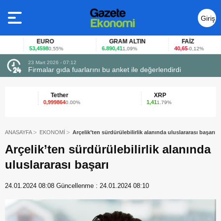
Giriş
Yap
EURO
GRAM ALTIN
FAİZ
53,4598
6.890,41
40,65
0,55%
1,09%
-0,12%
23 Mart 2026 - 07:12
uçtu
Firmalar gıda fuarlarını bu anket ile değerlendirdi
Tether
XRP
0,999864
1,41
0.00%
1.79%
ANASAYFA
EKONOMİ
Arçelik’ten sürdürülebilirlik alanında uluslararası başarı
Arçelik’ten sürdürülebilirlik alanında
uluslararası başarı
24.01.2024 08:08
Güncellenme :
24.01.2024 08:10