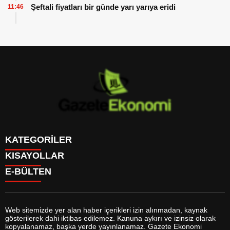
Şeftali fiyatları bir günde yarı yarıya eridi
11:46
KATEGORİLER
KISAYOLLAR
GÜNDEM
E-BÜLTEN
DÜNYA
BURÇLAR
SİYASET
CANLI BORSA
EKONOMİ
CANLI SONUÇLAR
SPOR
CANLI TV
MAGAZİN
Web sitemizde yer alan haber içerikleri izin alınmadan, kaynak
FİKSTÜR
SAĞLIK
gösterilerek dahi iktibas edilemez. Kanuna aykırı ve izinsiz olarak
FİRMA EKLE
EĞİTİM
gazeteekonomi.com
e-bültenine abone olarak, tarafınıza haber,
kopyalanamaz, başka yerde yayınlanamaz. Gazete Ekonomi