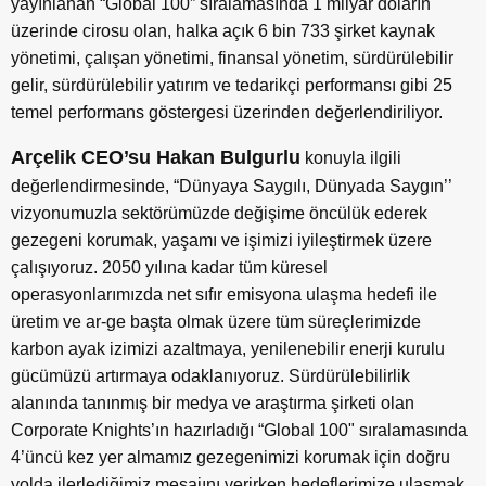
yayınlanan “Global 100” sıralamasında 1 milyar doların
üzerinde cirosu olan, halka açık 6 bin 733 şirket kaynak
yönetimi, çalışan yönetimi, finansal yönetim, sürdürülebilir
gelir, sürdürülebilir yatırım ve tedarikçi performansı gibi 25
temel performans göstergesi üzerinden değerlendiriliyor.
Arçelik CEO’su Hakan Bulgurlu
konuyla ilgili
değerlendirmesinde, “Dünyaya Saygılı, Dünyada Saygın’’
vizyonumuzla sektörümüzde değişime öncülük ederek
gezegeni korumak, yaşamı ve işimizi iyileştirmek üzere
çalışıyoruz. 2050 yılına kadar tüm küresel
operasyonlarımızda net sıfır emisyona ulaşma hedefi ile
üretim ve ar-ge başta olmak üzere tüm süreçlerimizde
karbon ayak izimizi azaltmaya, yenilenebilir enerji kurulu
gücümüzü artırmaya odaklanıyoruz. Sürdürülebilirlik
alanında tanınmış bir medya ve araştırma şirketi olan
Corporate Knights’ın hazırladığı “Global 100" sıralamasında
4’üncü kez yer almamız gezegenimizi korumak için doğru
yolda ilerlediğimiz mesajını verirken hedeflerimize ulaşmak