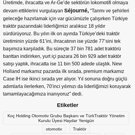
Üretimde, ihracatta ve Ar-Ge’de sektörün lokomotifi olmaya
Séjourné,
devam ettiklerini vurgulayan
“Tarımı ve şehirleri
geleceğe hazırlamak için var gücümüzle çalışırken Türkiye
traktör pazarındaki liderliğimizi aralıksız 18 yıldır
sürdürüyoruz. Bu yılın ilk on ayında Türkiye’deki traktör
üretiminin yüzde 61’ini, ihracatının ise yüzde 77’sini tek
başımıza karşıladık. Bu süreçte 37 bin 781 adet traktörü
banttan indirirken, yurt içi pazara 26 bin 929 adet traktör
satışı yaptık, ihracatta ise 11 bin 500 adede ulaştık. New
Holland markamız pazarda ilk sırada, premium markamız
Case IH ise ikinci sırada yer alıyor. Yıl sonuna doğru güçlü
adımlarla ilerlerken, 70'inci yılımızı da liderliğimizi koruyarak
tamamlayacağımıza inanıyoruz” dedi.
Etiketler
Koç Holding Otomotiv Grubu Başkanı ve TürkTraktör Yönetim
Kurulu Üyesi Haydar Yenigün
otomotiv
Traktör