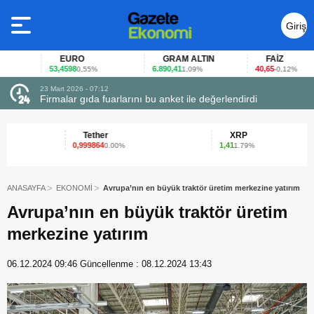
Giriş
Yap
EURO
GRAM ALTIN
FAİZ
53,4598
6.890,41
40,65
0,55%
1,09%
-0,12%
23 Mart 2026 - 07:12
uçtu
Firmalar gıda fuarlarını bu anket ile değerlendirdi
Tether
XRP
0,999864
1,41
0.00%
1.79%
ANASAYFA
EKONOMİ
Avrupa’nın en büyük traktör üretim merkezine yatırım
Avrupa’nın en büyük traktör üretim
merkezine yatırım
06.12.2024 09:46
Güncellenme :
08.12.2024 13:43