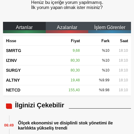
Henüz bu içeriğe yorum yapılmamış.
İlk yorum yapan olmak ister misiniz?
Artanlar
Azalanlar
İşlem Görenler
Hisse
Fiyat
Fark
Saat
SMRTG
9,68
%10
18:10
IZINV
80,30
%10
18:10
SURGY
80,30
%10
18:10
ALTNY
19,48
%9.99
18:10
NETCD
155,40
%9.98
18:10
İlginizi Çekebilir
Ölçek ekonomisi ve disiplinli stok yönetimi ile
06:49
karlılıkta yükseliş trendi