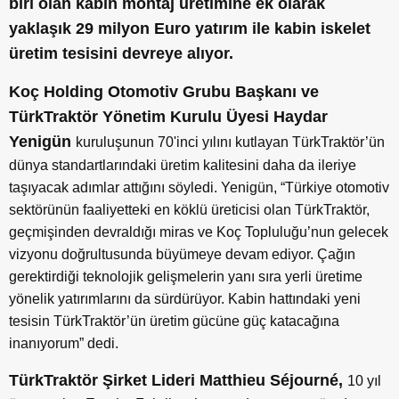
biri olan kabin montaj üretimine ek olarak
yaklaşık 29 milyon Euro yatırım ile kabin iskelet
üretim tesisini devreye alıyor.
Koç Holding Otomotiv Grubu Başkanı ve
TürkTraktör Yönetim Kurulu Üyesi Haydar
Yenigün
kuruluşunun 70'inci yılını kutlayan TürkTraktör’ün
dünya standartlarındaki üretim kalitesini daha da ileriye
taşıyacak adımlar attığını söyledi. Yenigün, “Türkiye otomotiv
sektörünün faaliyetteki en köklü üreticisi olan TürkTraktör,
geçmişinden devraldığı miras ve Koç Topluluğu’nun gelecek
vizyonu doğrultusunda büyümeye devam ediyor. Çağın
gerektirdiği teknolojik gelişmelerin yanı sıra yerli üretime
yönelik yatırımlarını da sürdürüyor. Kabin hattındaki yeni
tesisin TürkTraktör’ün üretim gücüne güç katacağına
inanıyorum” dedi.
TürkTraktör Şirket Lideri Matthieu Séjourné,
10 yıl