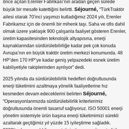
önce açılan Erenler Fabrikası’nın aradan geçen sürede
Séjourné,
büyük bir mesafe katettiğini belirtti.
“TürkTraktör
ailesi olarak 70'inci yaşımızı kutladığımız 2024 yılı, Erenler
Fabrikamız için de önemli bir mihenk taşı. Saha ve ofis dahil
olmak üzere yaklaşık 900 çalışanla faaliyet gösteren Erenler,
üretim kapasitesinden teknolojik altyapısına, enerji
kaynaklarından sürdürülebilirliğe kadar pek çok konuda
Avrupa’nın en büyük traktör üretim merkezi konumunda. 48
HP’den 170 HP’ye kadar geniş yelpazedeki esnek üretim
kabiliyetiyle rakiplerinden ayrılıyor” dedi.
2025 yılında da sürdürülebilirlik hedefleri doğrultusunda
enerji tüketimini azaltmaya yönelik faaliyetlerine hız
Séjourné,
kesmeden devam edeceklerini belirten
“Operasyonlarımızda sürdürülebilirlik kriterlerimiz
doğrultusunda önemli tasarruf sağlıyoruz. ISO 50001 enerji
yönetim sistemiyle ürün başına enerji tüketimimizi sürekli
azaltarak geçtiğimiz yıl yüzde 15 iyileştirme sağladık.