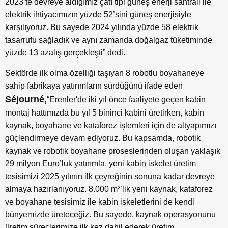
2023’te devreye aldığımız çatı tipi güneş enerji santrali ile
elektrik ihtiyacımızın yüzde 52’sini güneş enerjisiyle
karşılıyoruz. Bu sayede 2024 yılında yüzde 58 elektrik
tasarrufu sağladık ve aynı zamanda doğalgaz tüketiminde
yüzde 13 azalış gerçekleşti” dedi.
Sektörde ilk olma özelliği taşıyan 8 robotlu boyahaneye
sahip fabrikaya yatırımların sürdüğünü ifade eden
Séjourné,
“Erenler'de iki yıl önce faaliyete geçen kabin
montaj hattımızda bu yıl 5 bininci kabini üretirken, kabin
kaynak, boyahane ve kataforez işlemleri için de altyapımızı
güçlendirmeye devam ediyoruz. Bu kapsamda, robotik
kaynak ve robotik boyahane proseslerinden oluşan yaklaşık
29 milyon Euro’luk yatırımla, yeni kabin iskelet üretim
tesisimizi 2025 yılının ilk çeyreğinin sonuna kadar devreye
almaya hazırlanıyoruz. 8.000 m²’lik yeni kaynak, kataforez
ve boyahane tesisimiz ile kabin iskeletlerini de kendi
bünyemizde üreteceğiz. Bu sayede, kaynak operasyonunu
üretim süreçlerimize ilk kez dahil ederek üretim