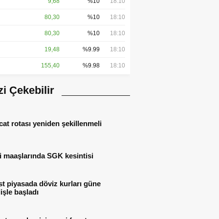
9,68
%10
18:10
80,30
%10
18:10
80,30
%10
18:10
19,48
%9.99
18:10
155,40
%9.98
18:10
izi Çekebilir
cat rotası yeniden şekillenmeli
i maaşlarında SGK kesintisi
t piyasada döviz kurları güne
işle başladı