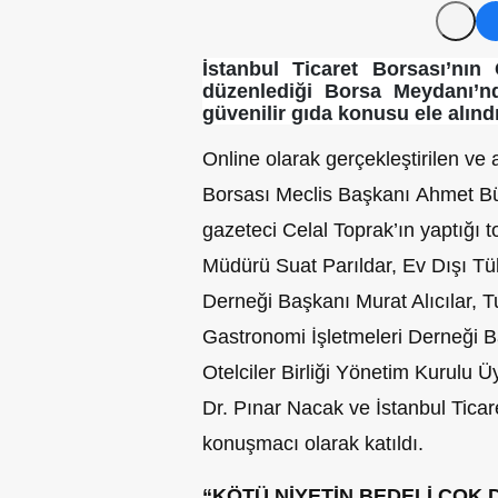
İstanbul Ticaret Borsası’nın
düzenlediği Borsa Meydanı’n
güvenilir gıda konusu ele alındı
Online olarak gerçekleştirilen ve 
Borsası Meclis Başkanı Ahmet Bü
gazeteci Celal Toprak’ın yaptığı t
Müdürü Suat Parıldar, Ev Dışı Tük
Derneği Başkanı Murat Alıcılar, T
Gastronomi İşletmeleri Derneği B
Otelciler Birliği Yönetim Kurulu
Dr. Pınar Nacak ve İstanbul Ticar
konuşmacı olarak katıldı.
“KÖTÜ NİYETİN BEDELİ ÇOK 