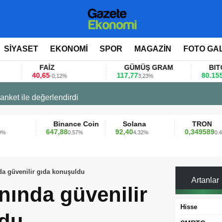
SİYASET
EKONOMİ
SPOR
MAGAZİN
FOTO GA
FAİZ
GÜMÜŞ GRAM
BITCOIN
0,65
117,77
80.155,00
-0,12%
3,23%
0,36%
 değerlendirdi
Binance Coin
Solana
TRON
647,88
92,40
0,349589
0.57%
4.32%
0.42%
a güvenilir gıda konuşuldu
Artanlar
ında güvenilir
Hisse
ldu