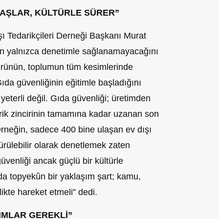
BAŞLAR, KÜLTÜRLE SÜRER”
ı Tedarikçileri Derneği Başkanı Murat
inin yalnızca denetimle sağlanamayacağını
türünün, toplumun tüm kesimlerinde
 Gıda güvenliğinin eğitimle başladığını
 yeterli değil. Gıda güvenliği; üretimden
arik zincirinin tamamına kadar uzanan son
Örneğin, sadece 400 bine ulaşan ev dışı
ürülebilir olarak denetlemek zaten
venliği ancak güçlü bir kültürle
ada topyekûn bir yaklaşım şart; kamu,
rlikte hareket etmeli” dedi.
IMLAR GEREKLİ”