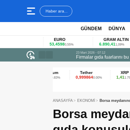
Haber ara...
GÜNDEM
DÜNYA
EURO
GRAM ALTIN
53,4598
6.890,41
4
1%
0,55%
1,09%
23 Mart 2026 - 07:12
Firmalar gıda fuarlarını bu anket ile
Ethereum
Tether
XRP
2.313,13
0,999864
1,41
0.83%
0.00%
1.79%
ANASAYFA
EKONOMİ
Borsa meydanınd
Borsa meydan
gıda konuşu