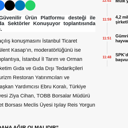
Mülk y
12:02
4,2 mi
 Güvenilir Ürün Platformu desteği ile
11:59
şirket
da Sektörler Konuşuyor toplantısında
.
Gümrük
11:51
açılış konuşmasını İstanbul Ticaret
hayvan
lent Kasap’ın, moderatörlüğünü ise
SPK’da
11:48
oplantıya, İstanbul İl Tarım ve Orman
başvu
etim Gıda ve Gıda Dışı Tedarikçileri
urizm Restoran Yatırımcıları ve
aşkan Yardımcısı Ebru Koralı, Türkiye
 Üyesi Ziya Cihan, TOBB Borsalar Müdürü
et Borsası Meclis Üyesi Işılay Reis Yorgun
DAHA AĞIR OLMALIDIR”