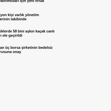
atırımcıları için yeni fırsat
lyon kişi varlık yönetim
lerinin takibinde
lerde 58 bini aşkın kaçak canlı
 ele geçirildi
n üç borsa şirketinin bedelsiz
rusuna onay