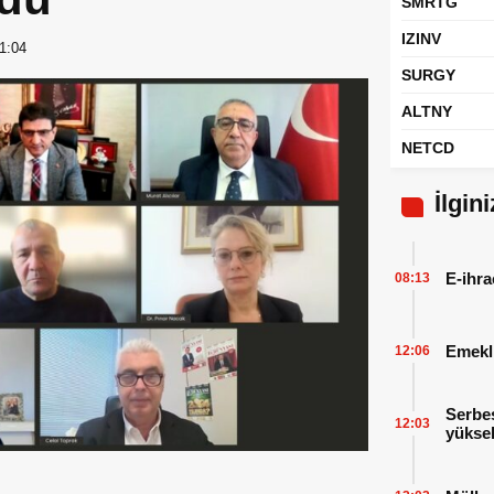
SMRTG
IZINV
1:04
SURGY
ALTNY
NETCD
İlgin
E-ihra
08:13
Emekl
12:06
Serbes
12:03
yüksel