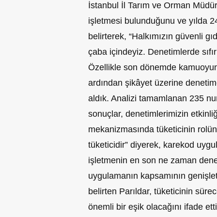
İstanbul İl Tarım ve Orman Müdürü
işletmesi bulunduğunu ve yılda 24
belirterek, “Halkımızın güvenli gıd
çaba içindeyiz. Denetimlerde sıfı
Özellikle son dönemde kamuoyuna
ardından şikâyet üzerine deneti
aldık. Analizi tamamlanan 235 nu
sonuçlar, denetimlerimizin etkinl
mekanizmasında tüketicinin rolüne
tüketicidir” diyerek, karekod uygul
işletmenin en son ne zaman denet
uygulamanın kapsamının genişleti
belirten Parıldar, tüketicinin süre
önemli bir eşik olacağını ifade etti