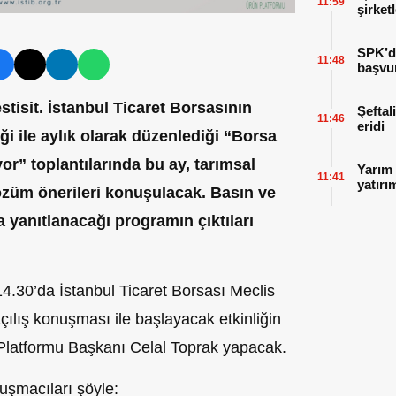
11:59
şirket
SPK’da
11:48
başvu
stisit. İstanbul Ticaret Borsasının
Şeftal
11:46
eridi
i ile aylık olarak düzenlediği “Borsa
” toplantılarında bu ay, tarımsal
Yarım 
11:41
yatırı
özüm önerileri konuşulacak. Basın ve
a yanıtlanacağı programın çıktıları
.30’da İstanbul Ticaret Borsası Meclis
ılış konuşması ile başlayacak etkinliğin
Platformu Başkanı Celal Toprak yapacak.
uşmacıları şöyle: