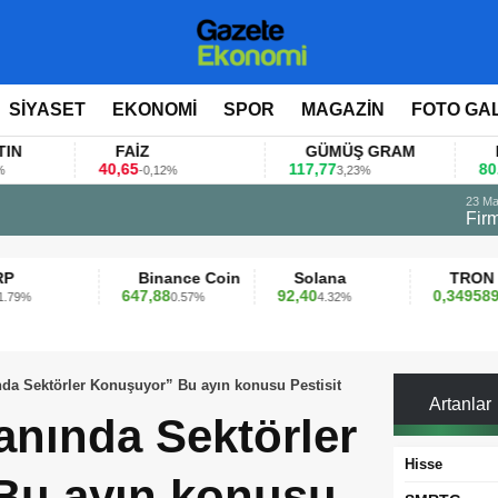
SİYASET
EKONOMİ
SPOR
MAGAZİN
FOTO GA
FAİZ
GÜMÜŞ GRAM
BITCOIN
40,65
117,77
80.155,00
-0,12%
3,23%
0
 değerlendirdi
Binance Coin
Solana
TRON
647,88
92,40
0,349589
0.57%
4.32%
0.42%
da Sektörler Konuşuyor” Bu ayın konusu Pestisit
Artanlar
nında Sektörler
Hisse
Bu ayın konusu