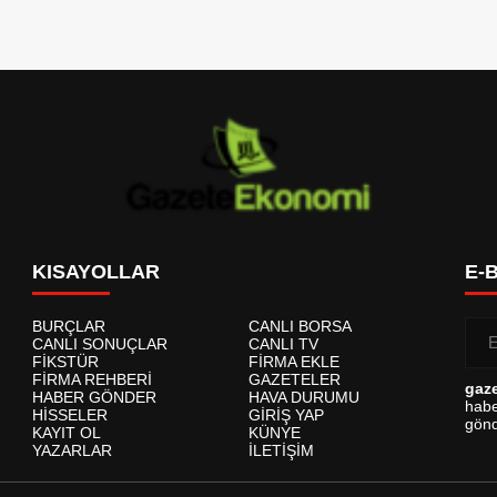
KISAYOLLAR
E-
BURÇLAR
CANLI BORSA
CANLI SONUÇLAR
CANLI TV
FİKSTÜR
FİRMA EKLE
FİRMA REHBERİ
GAZETELER
gaz
HABER GÖNDER
HAVA DURUMU
habe
HİSSELER
GİRİŞ YAP
gönd
KAYIT OL
KÜNYE
YAZARLAR
İLETİŞİM