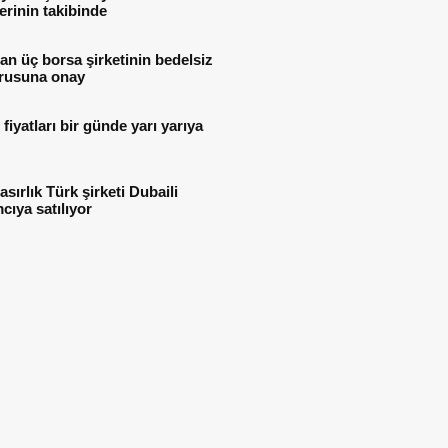
lerinin takibinde
n üç borsa şirketinin bedelsiz
rusuna onay
i fiyatları bir günde yarı yarıya
asırlık Türk şirketi Dubaili
mcıya satılıyor