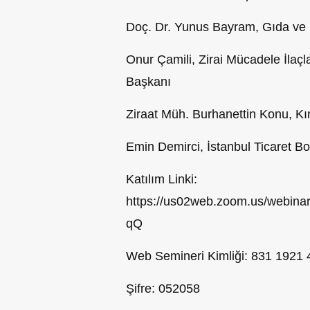
Doç. Dr. Yunus Bayram, Gıda ve 
Onur Çamili, Zirai Mücadele İlaçl
Başkanı
Ziraat Müh. Burhanettin Konu, Kı
Emin Demirci, İstanbul Ticaret Bo
Katılım Linki:
https://us02web.zoom.us/webi
qQ
Web Semineri Kimliği: 831 1921
Şifre: 052058