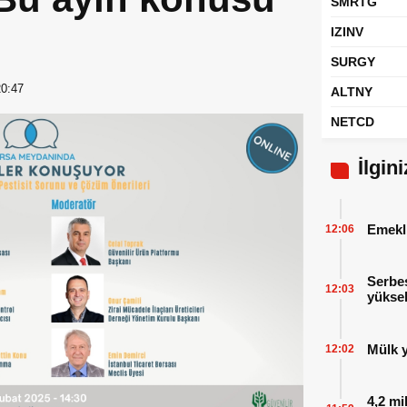
SMRTG
IZINV
SURGY
20:47
ALTNY
NETCD
İlgin
Emekl
12:06
Serbes
12:03
yüksel
Mülk y
12:02
4,2 mi