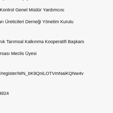
Kontrol Genel Müdür Yardımcısı
arı Üreticileri Derneği Yönetim Kurulu
nık Tarımsal Kalkınma Kooperatifi Başkanı
rsası Meclis Üyesi
nar/register/WN_bK9QniLOTVmNaiKQNw4v
 4824