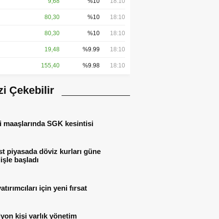
9,68
%10
18:10
80,30
%10
18:10
80,30
%10
18:10
19,48
%9.99
18:10
155,40
%9.98
18:10
izi Çekebilir
i maaşlarında SGK kesintisi
t piyasada döviz kurları güne
işle başladı
atırımcıları için yeni fırsat
lyon kişi varlık yönetim