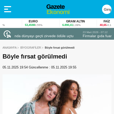
Giriş
Yap
EURO
GRAM ALTIN
FAİZ
53,4598
6.890,41
40,65
0,55%
1,09%
-0,12%
23 Mart 2026 - 07:12
uçtu
Firmalar gıda fuarlarını bu anket ile değerlendirdi
ANASAYFA
BİYOGRAFİLER
Böyle fırsat görülmedi
Böyle fırsat görülmedi
05.11.2025 19:54
Güncellenme :
05.11.2025 19:55