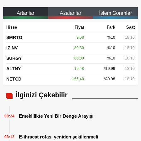
Artanlar
Azalanlar
İşlem Görenler
Hisse
Fiyat
Fark
Saat
SMRTG
9,68
%10
18:10
IZINV
80,30
%10
18:10
SURGY
80,30
%10
18:10
ALTNY
19,48
%9.99
18:10
NETCD
155,40
%9.98
18:10
İlginizi Çekebilir
Emeklilikte Yeni Bir Denge Arayışı
08:24
E-ihracat rotası yeniden şekillenmeli
08:13