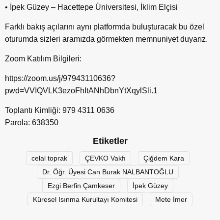
• İpek Güzey – Hacettepe Üniversitesi, İklim Elçisi
Farklı bakış açılarını aynı platformda buluşturacak bu özel
oturumda sizleri aramızda görmekten memnuniyet duyarız.
Zoom Katılım Bilgileri:
https://zoom.us/j/97943110636?
pwd=VVIQVLK3ezoFhItANhDbnYtXqylSli.1
Toplantı Kimliği: 979 4311 0636
Parola: 638350
Etiketler
celal toprak
ÇEVKO Vakfı
Çiğdem Kara
Dr. Öğr. Üyesi Can Burak NALBANTOĞLU
Ezgi Berfin Çamkeser
İpek Güzey
Küresel Isınma Kurultayı Komitesi
Mete İmer