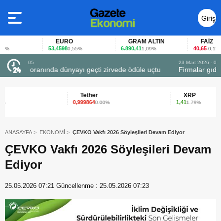
Giriş
Yap
EURO
GRAM ALTIN
FAİZ
53,4598
6.890,41
40,65
0,55%
1,09%
-0,12%
23 Mart 2026 - 07:12
 uçtu
Firmalar gıda fuarlarını bu anket ile değerlendirdi
Tether
XRP
0,999864
1,41
0.00%
1.79%
ANASAYFA
EKONOMİ
ÇEVKO Vakfı 2026 Söyleşileri Devam Ediyor
ÇEVKO Vakfı 2026 Söyleşileri Devam
Ediyor
25.05.2026 07:21
Güncellenme :
25.05.2026 07:23