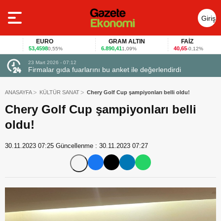
Giriş
Yap
EURO
GRAM ALTIN
FAİZ
53,4598
6.890,41
40,65
0,55%
1,09%
-0,12%
23 Mart 2026 - 07:12
uçtu
Firmalar gıda fuarlarını bu anket ile değerlendirdi
ANASAYFA
KÜLTÜR SANAT
Chery Golf Cup şampiyonları belli oldu!
Chery Golf Cup şampiyonları belli
oldu!
30.11.2023 07:25
Güncellenme :
30.11.2023 07:27