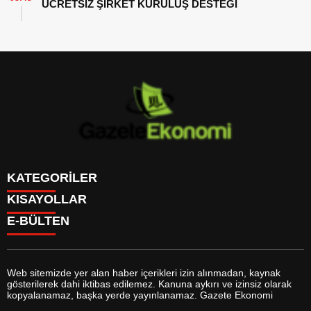
ÜCRETSİZ ŞİRKET KURULUŞ DESTEĞİ
KATEGORİLER
KISAYOLLAR
GÜNDEM
E-BÜLTEN
DÜNYA
BURÇLAR
SİYASET
CANLI BORSA
EKONOMİ
CANLI SONUÇLAR
SPOR
CANLI TV
MAGAZİN
Web sitemizde yer alan haber içerikleri izin alınmadan, kaynak
FİKSTÜR
SAĞLIK
gösterilerek dahi iktibas edilemez. Kanuna aykırı ve izinsiz olarak
FİRMA EKLE
EĞİTİM
gazeteekonomi.com
e-bültenine abone olarak, tarafınıza haber,
kopyalanamaz, başka yerde yayınlanamaz. Gazete Ekonomi
FİRMA REHBERİ
YAŞAM
duyuru ve kampanya içerikli e-postaların gönderilmesini kabul etmiş
GAZETELER