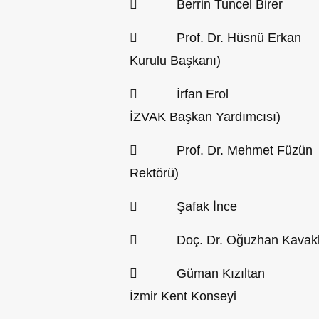
 Berrin Tuncel Birer 
 Prof. Dr. Hüsnü Erkan 
Kurulu Başkanı)
 İrfan Erol (İTO M
İZVAK Başkan Yardımcısı)
 Prof. Dr. Mehmet Füzün (
Rektörü)
 Şafak İnce (
 Doç. Dr. Oğuzhan Kavaklı
 Güman Kızıltan (Turizm 
İzmir Kent Konseyi