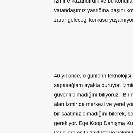
İzmir’e kazandırdık ve bu konutl
vatandaşımız yastığına başını koy
zarar geleceği korkusu yaşamıyor
40 yıl önce, o günlerin teknolojisi 
sapasağlam ayakta duruyor. İzmi
güvenli olmadığını biliyoruz. Biri
alan İzmir’de merkezi ve yerel yö
bir saatimiz olmadığını bilerek, s
gerekiyor. Ege Koop Danışma Kuru
vericilere eşit uzaklıkta ve yakınl