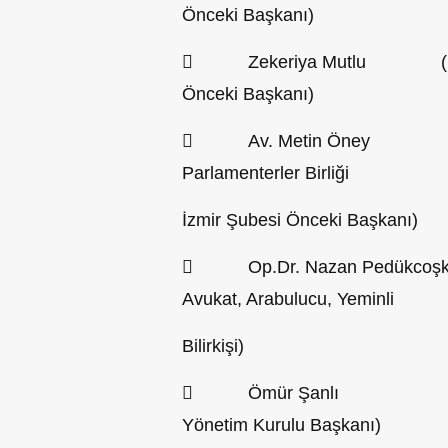
Önceki Başkanı)
 Zekeriya Mutlu (İzmir Esn
Önceki Başkanı)
 Av. Metin Öney (20. D
Parlamenterler Birliği
İzmir Şubesi Önceki Başkanı)
 Op.Dr. Nazan Pedükcoşkun 
Avukat, Arabulucu, Yeminli
Bilirkişi)
 Ömür Şanlı (Kordo
Yönetim Kurulu Başkanı)