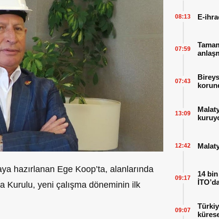
E-ihra
08:13
Tamaml
07:59
anlaşm
Bireys
07:43
korund
Malat
13:09
kuruy
Malaty
12:42
aya hazırlanan Ege Koop’ta, alanlarında
14 bin
09:17
İTO’da
 Kurulu, yeni çalışma döneminin ilk
Türkiy
09:07
kürese