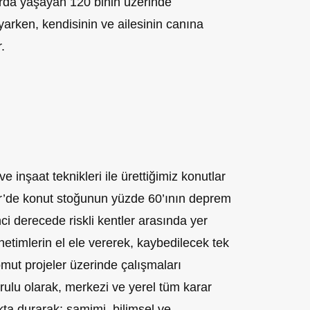
arda yaşayan 120 binin üzerinde
arken, kendisinin ve ailesinin canına
.
ve inşaat teknikleri ile ürettiğimiz konutlar
r’de konut stoğunun yüzde 60’ının deprem
nci derecede riskli kentler arasında yer
netimlerin el ele vererek, kaybedilecek tek
omut projeler üzerinde çalışmaları
lu olarak, merkezi ve yerel tüm karar
ıkta durarak; samimi, bilimsel ve