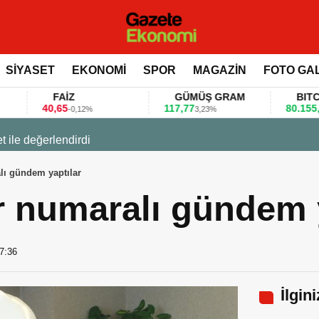
SİYASET
EKONOMİ
SPOR
MAGAZİN
FOTO GA
FAİZ
GÜMÜŞ GRAM
BITCOIN
0,65
117,77
80.155,00
-0,12%
3,23%
0,36%
 değerlendirdi
lı gündem yaptılar
r numaralı gündem y
7:36
İlgin