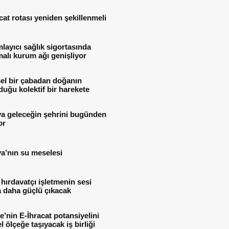
cat rotası yeniden şekillenmeli
ayıcı sağlık sigortasında
alı kurum ağı genişliyor
el bir çabadan doğanın
uğu kolektif bir harekete
ya geleceğin şehrini bugünden
or
a’nın su meselesi
 hırdavatçı işletmenin sesi
 daha güçlü çıkacak
e’nin E-İhracat potansiyelini
l ölçeğe taşıyacak iş birliği