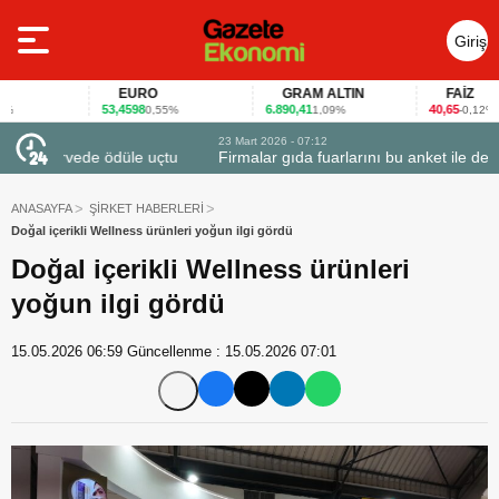
Giriş
Yap
EURO
GRAM ALTIN
FAİZ
53,4598
6.890,41
40,65
0,55%
1,09%
-0,12%
23 Mart 2026 - 07:12
uçtu
Firmalar gıda fuarlarını bu anket ile değerlendirdi
ANASAYFA
ŞİRKET HABERLERİ
Doğal içerikli Wellness ürünleri yoğun ilgi gördü
Doğal içerikli Wellness ürünleri
yoğun ilgi gördü
15.05.2026 06:59
Güncellenme :
15.05.2026 07:01