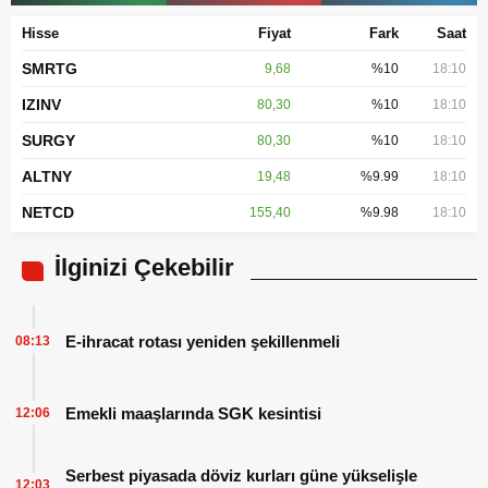
Hisse
Fiyat
Fark
Saat
SMRTG
9,68
%10
18:10
IZINV
80,30
%10
18:10
SURGY
80,30
%10
18:10
ALTNY
19,48
%9.99
18:10
NETCD
155,40
%9.98
18:10
İlginizi Çekebilir
E-ihracat rotası yeniden şekillenmeli
08:13
Emekli maaşlarında SGK kesintisi
12:06
Serbest piyasada döviz kurları güne yükselişle
12:03