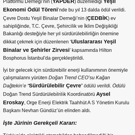
YAPDER
Yeşil
Platformu Derneği’nin (
) düzenlediği
Ekonomi Ödül Töreni
’nde bu yıl 13 dalda ödül verildi.
ÇEDBİK
Çevre Dostu Yeşil Binalar Derneği’nin (
) ev
sahipliğinde, T.C. Çevre, Şehircilik ve İklim Değişikliği
Bakanlığı desteğiyle her yıl sürdürülebilirliğin önemine
Uluslararası Yeşil
dikkat çekmek için düzenlenen ‘
Binalar ve Şehirler Zirvesi
’ kapsamında Hilton
Bosphorus İstanbul'da gerçekleştirildi.
İyi bir gelecek için sürdürebilir enerji kullanımının önemiyle
çalışmalarını yürüten
Doğan Trend CEO’su Kağan
Sürdürülebilir Çevre
Dağtekin’e “
”
ödülü verildi. Ödülü
Aysel
Doğan Trend Sürdürülebı̇lrı̇lı̇k Koordı̇natörü
Eroskay
, Orge Enerji Elektrik Taahhüt A S Yönetim Kurulu
Başkanı Nevhan Gündüz’ün elinden aldı.
İşte Jürinin Gerekçeli Kararı: