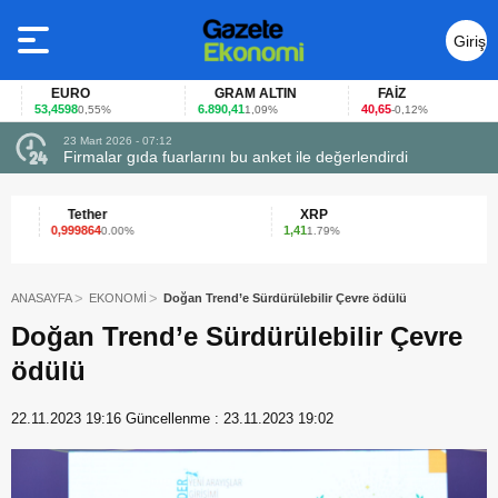
Giriş
Yap
EURO
GRAM ALTIN
FAİZ
53,4598
6.890,41
40,65
0,55%
1,09%
-0,12%
23 Mart 2026 - 07:12
uçtu
Firmalar gıda fuarlarını bu anket ile değerlendirdi
Tether
XRP
0,999864
1,41
0.00%
1.79%
ANASAYFA
EKONOMİ
Doğan Trend’e Sürdürülebilir Çevre ödülü
Doğan Trend’e Sürdürülebilir Çevre
ödülü
22.11.2023 19:16
Güncellenme :
23.11.2023 19:02