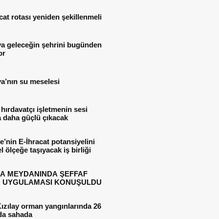
cat rotası yeniden şekillenmeli
ya geleceğin şehrini bugünden
or
a’nın su meselesi
 hırdavatçı işletmenin sesi
 daha güçlü çıkacak
e’nin E-İhracat potansiyelini
l ölçeğe taşıyacak iş birliği
A MEYDANINDA ŞEFFAF
 UYGULAMASI KONUŞULDU
ızılay orman yangınlarında 26
da sahada