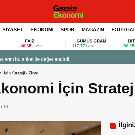
SİYASET
EKONOMİ
SPOR
MAGAZİN
FOTO GA
FAİZ
GÜMÜŞ GRAM
BITCOIN
0,65
117,77
80.155,00
-0,12%
3,23%
0,36%
 değerlendirdi
İçin Stratejik Zirve
onomi İçin Stratej
07:14
İlgin