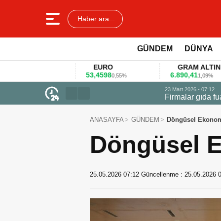
Haber ara...
GÜNDEM
DÜNYA
EURO
GRAM ALTIN
53,4598
6.890,41
4
%
0,55%
1,09%
23 Mart 2026 - 07:12
Firmalar gıda fuarlarını bu anket ile
ANASAYFA
GÜNDEM
Döngüsel Ekonomi 
Döngüsel Ek
25.05.2026 07:12
Güncellenme :
25.05.2026 