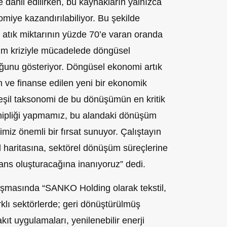
dahil edilirken, bu kaynakların yalnızca
miye kazandırılabiliyor. Bu şekilde
atık miktarının yüzde 70’e varan oranda
lim kriziyle mücadelede döngüsel
ğunu gösteriyor. Döngüsel ekonomi artık
an ve finanse edilen yeni bir ekonomik
eşil taksonomi de bu dönüşümün en kritik
ahipliği yapmamız, bu alandaki dönüşüm
iz önemli bir fırsat sunuyor. Çalıştayın
l haritasına, sektörel dönüşüm süreçlerine
rans oluşturacağına inanıyoruz” dedi.
şmasında “SANKO Holding olarak tekstil,
rklı sektörlerde; geri dönüştürülmüş
ıt uygulamaları, yenilenebilir enerji