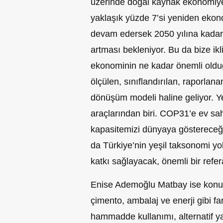
üzerinde doğal kaynak ekonomiye 
yaklaşık yüzde 7’si yeniden ekono
devam edersek 2050 yılına kadar 
artması bekleniyor. Bu da bize ik
ekonominin ne kadar önemli oldu
ölçülen, sınıflandırılan, raporlan
dönüşüm modeli haline geliyor. Y
araçlarından biri. COP31’e ev s
kapasitemizi dünyaya göstereceğim
da Türkiye’nin yeşil taksonomi yo
katkı sağlayacak, önemli bir refe
Enise Ademoğlu Matbay ise konu
çimento, ambalaj ve enerji gibi fa
hammadde kullanımı, alternatif yak