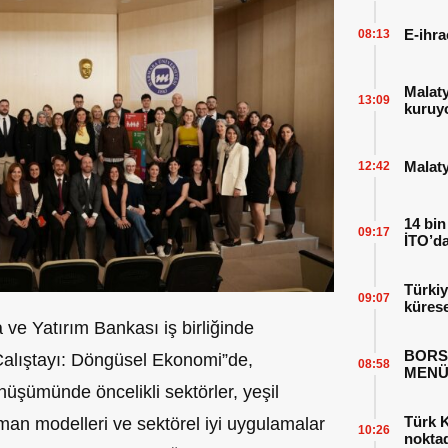
E-ihra
08:13
Malat
13:09
kuruy
Malaty
12:42
14 bin
09:17
İTO’da
Türkiy
09:07
kürese
ve Yatırım Bankası iş birliğinde
BORS
Çalıştayı: Döngüsel Ekonomi”de,
08:58
MENÜ
üşümünde öncelikli sektörler, yeşil
Türk K
an modelleri ve sektörel iyi uygulamalar
10:26
nokta