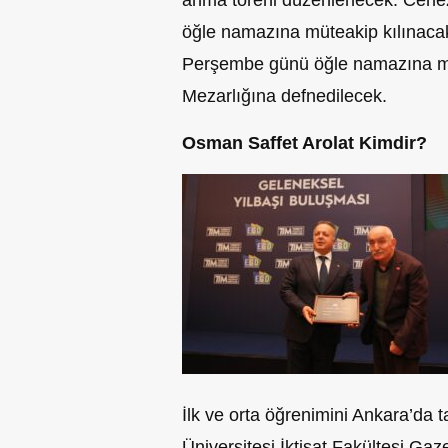
anma töreni düzenlenecek. Cenez
öğle namazına müteakip kılınac
Perşembe günü öğle namazına m
Mezarlığına defnedilecek.
Osman Saffet Arolat Kimdir?
İlk ve orta öğrenimini Ankara’da
Üniversitesi İktisat Fakültesi Ga