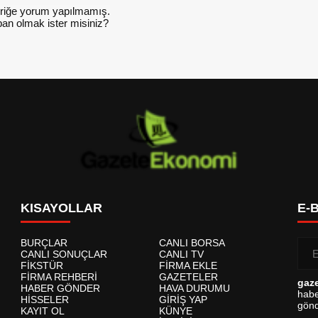
riğe yorum yapılmamış.
an olmak ister misiniz?
KISAYOLLAR
E-
BURÇLAR
CANLI BORSA
CANLI SONUÇLAR
CANLI TV
FİKSTÜR
FİRMA EKLE
FİRMA REHBERİ
GAZETELER
gaz
HABER GÖNDER
HAVA DURUMU
habe
HİSSELER
GİRİŞ YAP
gönd
KAYIT OL
KÜNYE