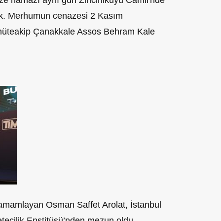
e namazı aynı gün Zincirlikuyu Camii'nde
ak. Merhumun cenazesi 2 Kasım
üteakip Çanakkale Assos Behram Kale
 tamamlayan Osman Saffet Arolat, İstanbul
zetecilik Enstitüsü’nden mezun oldu.