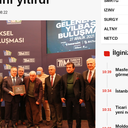
SMRTG
IZINV
08:22
SURGY
ALTNY
NETCD
İlgin
Masfen
10:39
görme
İstanb
10:34
Ticari
10:31
yeni n
Moldov