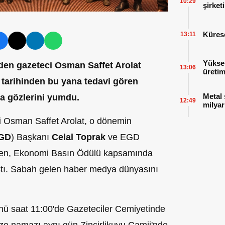
10:29
şirket
Kürese
13:11
Yüksek
en gazeteci Osman Saffet Arolat
13:06
üretim
3 tarihinden bu yana tedavi gören
Metal
a gözlerini yumdu.
12:49
milyar
i Osman Saffet Arolat, o dönemin
GD
) Başkanı
Celal Toprak
ve EGD
rilen, Ekonomi Basın Ödülü kapsamında
tı. Sabah gelen haber medya dünyasını
nü saat 11:00'de Gazeteciler Cemiyetinde