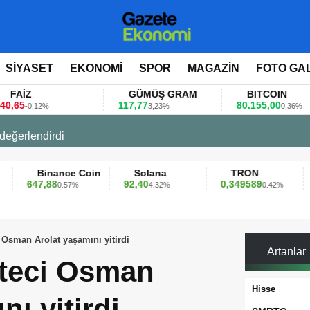
SİYASET
EKONOMİ
SPOR
MAGAZİN
FOTO GA
FAİZ
GÜMÜŞ GRAM
BITCOIN
,65
117,77
80.155,00
-0,12%
3,23%
0,36%
 değerlendirdi
Binance Coin
Solana
TRON
647,88
92,40
0,349589
0.57%
4.32%
0.42%
Osman Arolat yaşamını yitirdi
Artanlar
teci Osman
Hisse
nı yitirdi