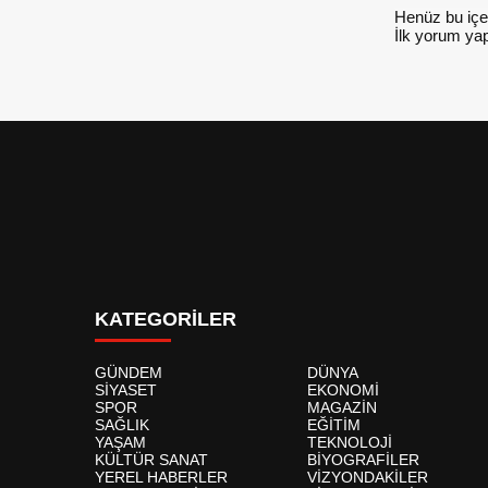
Henüz bu içe
İlk yorum yap
KATEGORİLER
GÜNDEM
DÜNYA
SİYASET
EKONOMİ
SPOR
MAGAZİN
SAĞLIK
EĞİTİM
YAŞAM
TEKNOLOJİ
KÜLTÜR SANAT
BİYOGRAFİLER
YEREL HABERLER
VİZYONDAKİLER