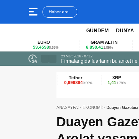
Haber ara...
GÜNDEM
DÜNYA
EURO
GRAM ALTIN
53,4598
6.890,41
40
0,55%
1,09%
23 Mart 2026 - 07:12
Firmalar gıda fuarlarını bu anket ile
Ethereum
Tether
XRP
2.313,13
0,999864
1,41
0.83%
0.00%
1.79%
ANASAYFA
EKONOMİ
Duayen Gazeteci 
Duayen Gaze
Arolat yaşamı