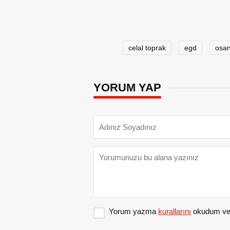
celal toprak
egd
osan
YORUM YAP
Yorum yazma
kurallarını
okudum ve 