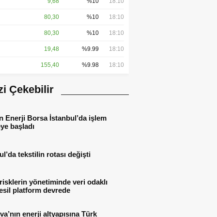
9,68
%10
18:10
80,30
%10
18:10
80,30
%10
18:10
19,48
%9.99
18:10
155,40
%9.98
18:10
izi Çekebilir
 Enerji Borsa İstanbul’da işlem
ye başladı
ul’da tekstilin rotası değişti
 risklerin yönetiminde veri odaklı
esil platform devrede
a’nın enerji altyapısına Türk