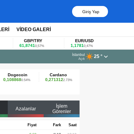
Giriş Yap
LERİ
VİDEO GALERİ
GBP/TRY
EUR/USD
BREN
61,8741
1,1781
100,49
0,57%
0,47%
0,
13 Mart 2026 - 06:55
İstanbul
25 °
Huawei KOBİ’ler için yapay zekâ odaklı e
Açık
Dogecoin
Cardano
Dai
Av
0,108868
0,271312
0,999789
9,88
0.54%
2.73%
0.00%
İşlem
Azalanlar
Görenler
Fiyat
Fark
Saat