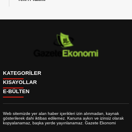
KATEGORİLER
KISAYOLLAR
GÜNDEM
E-BÜLTEN
DÜNYA
BURÇLAR
SİYASET
CANLI BORSA
EKONOMİ
CANLI SONUÇLAR
SPOR
CANLI TV
MAGAZİN
Web sitemizde yer alan haber içerikleri izin alınmadan, kaynak
FİKSTÜR
SAĞLIK
gösterilerek dahi iktibas edilemez. Kanuna aykırı ve izinsiz olarak
FİRMA EKLE
EĞİTİM
gazeteekonomi.com
e-bültenine abone olarak, tarafınıza haber,
kopyalanamaz, başka yerde yayınlanamaz. Gazete Ekonomi
FİRMA REHBERİ
YAŞAM
duyuru ve kampanya içerikli e-postaların gönderilmesini kabul etmiş
GAZETELER
TEKNOLOJİ
olursunuz.