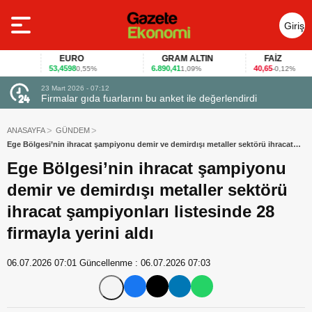
Giriş
Yap
EURO
GRAM ALTIN
FAİZ
53,4598
6.890,41
40,65
0,55%
1,09%
-0,12%
23 Mart 2026 - 07:12
uçtu
Firmalar gıda fuarlarını bu anket ile değerlendirdi
ANASAYFA
GÜNDEM
Ege Bölgesi’nin ihracat şampiyonu demir ve demirdışı metaller sektörü ihracat
şampiyonları listesinde 28 firmayla yerini aldı
Ege Bölgesi’nin ihracat şampiyonu
demir ve demirdışı metaller sektörü
ihracat şampiyonları listesinde 28
firmayla yerini aldı
06.07.2026 07:01
Güncellenme :
06.07.2026 07:03