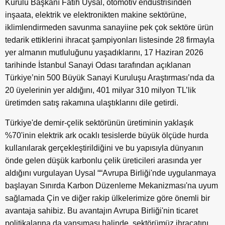
Kurulu Başkanı Fatih Uysal, otomotiv endüstrisinden
inşaata, elektrik ve elektronikten makine sektörüne,
iklimlendirmeden savunma sanayiine pek çok sektöre ürün
tedarik ettiklerini ihracat şampiyonları listesinde 28 firmayla
yer almanın mutluluğunu yaşadıklarını, 17 Haziran 2026
tarihinde İstanbul Sanayi Odası tarafından açıklanan
Türkiye’nin 500 Büyük Sanayi Kuruluşu Araştırması’nda da
20 üyelerinin yer aldığını, 401 milyar 310 milyon TL’lik
üretimden satış rakamına ulaştıklarını dile getirdi.
Türkiye'de demir-çelik sektörünün üretiminin yaklaşık
%70'inin elektrik ark ocaklı tesislerde büyük ölçüde hurda
kullanılarak gerçekleştirildiğini ve bu yapısıyla dünyanın
önde gelen düşük karbonlu çelik üreticileri arasında yer
aldığını vurgulayan Uysal ““Avrupa Birliği'nde uygulanmaya
başlayan Sınırda Karbon Düzenleme Mekanizması'na uyum
sağlamada Çin ve diğer rakip ülkelerimize göre önemli bir
avantaja sahibiz. Bu avantajın Avrupa Birliği'nin ticaret
politikalarına da yansıması halinde, sektörümüz ihracatını