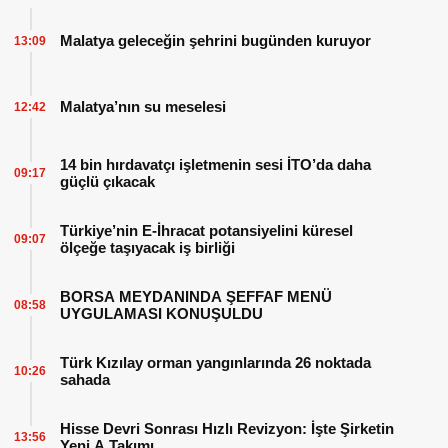
Malatya geleceğin şehrini bugünden kuruyor
13:09
Malatya’nın su meselesi
12:42
14 bin hırdavatçı işletmenin sesi İTO’da daha
09:17
güçlü çıkacak
Türkiye’nin E-İhracat potansiyelini küresel
09:07
ölçeğe taşıyacak iş birliği
BORSA MEYDANINDA ŞEFFAF MENÜ
08:58
UYGULAMASI KONUŞULDU
Türk Kızılay orman yangınlarında 26 noktada
10:26
sahada
Hisse Devri Sonrası Hızlı Revizyon: İşte Şirketin
13:56
Yeni A Takımı