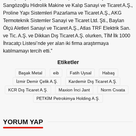
Sarıgözoğlu Hidrolik Makine ve Kalıp Sanayi ve Ticaret A.Ş.,
Proline Yapı Sistemleri Pazarlama ve Ticaret A.Ş., AKG
Termoteknik Sistemler Sanayi ve Ticaret Ltd. Şti., Baylan
Ölçü Aletleri Sanayi ve Ticaret A.Ş., Atlas TRF Elektrik San.
ve Tic. A.Ş. ve Dikkan Dış Ticaret A.Ş. olurken, TİM İlk 1000
İhracatçı Listesi’nde yer alan iki firma araştırmaya
katılmamayı tercih etti.”
Etiketler
Başak Metal
eib
Fatih Uysal
Habaş
İzmir Demir Çelik A.Ş.
Kardemir Dış Ticaret A.Ş.
KCR Dış Ticaret A.Ş.
Maxion İnci Jant
Norm Cıvata
PETKİM Petrokimya Holding A.Ş.
YORUM YAP