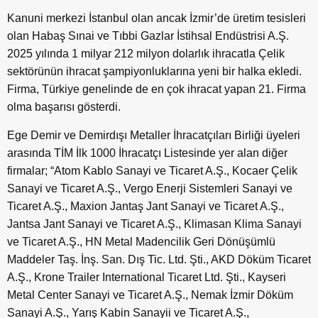
Kanuni merkezi İstanbul olan ancak İzmir’de üretim tesisleri
olan Habaş Sınai ve Tıbbi Gazlar İstihsal Endüstrisi A.Ş.
2025 yılında 1 milyar 212 milyon dolarlık ihracatla Çelik
sektörünün ihracat şampiyonluklarına yeni bir halka ekledi.
Firma, Türkiye genelinde de en çok ihracat yapan 21. Firma
olma başarısı gösterdi.
Ege Demir ve Demirdışı Metaller İhracatçıları Birliği üyeleri
arasında TİM İlk 1000 İhracatçı Listesinde yer alan diğer
firmalar; “Atom Kablo Sanayi ve Ticaret A.Ş., Kocaer Çelik
Sanayi ve Ticaret A.Ş., Vergo Enerji Sistemleri Sanayi ve
Ticaret A.Ş., Maxion Jantaş Jant Sanayi ve Ticaret A.Ş.,
Jantsa Jant Sanayi ve Ticaret A.Ş., Klimasan Klima Sanayi
ve Ticaret A.Ş., HN Metal Madencilik Geri Dönüşümlü
Maddeler Taş. İnş. San. Dış Tic. Ltd. Şti., AKD Döküm Ticaret
A.Ş., Krone Trailer International Ticaret Ltd. Şti., Kayseri
Metal Center Sanayi ve Ticaret A.Ş., Nemak İzmir Döküm
Sanayi A.Ş., Yarış Kabin Sanayii ve Ticaret A.Ş.,