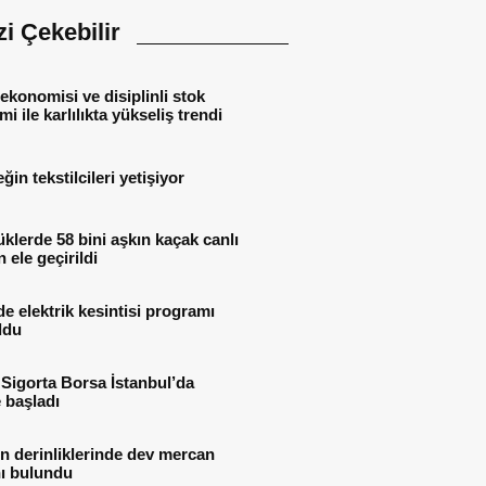
izi Çekebilir
ekonomisi ve disiplinli stok
mi ile karlılıkta yükseliş trendi
ğin tekstilcileri yetişiyor
lerde 58 bini aşkın kaçak canlı
 ele geçirildi
de elektrik kesintisi programı
oldu
Sigorta Borsa İstanbul’da
 başladı
n derinliklerinde dev mercan
ı bulundu