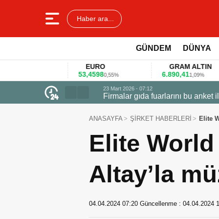
Haber ara...
GÜNDEM
DÜNYA
EURO
GRAM ALTIN
53,4598
6.890,41
4
1%
0,55%
1,09%
23 Mart 2026 - 07:12
Firmalar gıda fuarlarını bu anket ile
ANASAYFA
ŞİRKET HABERLERİ
Elite 
Elite Worl
Altay’la mü
04.04.2024 07:20
Güncellenme :
04.04.2024 