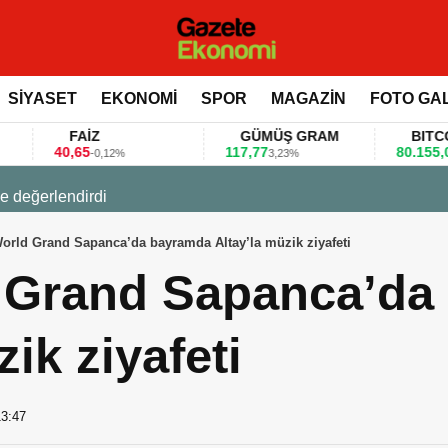
SİYASET
EKONOMİ
SPOR
MAGAZİN
FOTO GA
FAİZ
GÜMÜŞ GRAM
BITCOIN
0,65
117,77
80.155,00
-0,12%
3,23%
0,36%
 değerlendirdi
World Grand Sapanca’da bayramda Altay’la müzik ziyafeti
d Grand Sapanca’d
zik ziyafeti
13:47