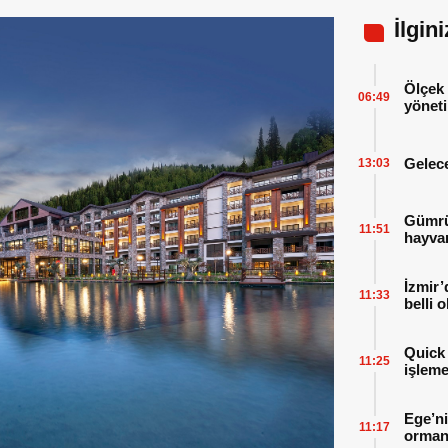
İlgin
Ölçek 
06:49
yöneti
Gelece
13:03
Gümrük
11:51
hayvan
İzmir’
11:33
belli 
Quick 
11:25
işleme
Ege’ni
11:17
orman