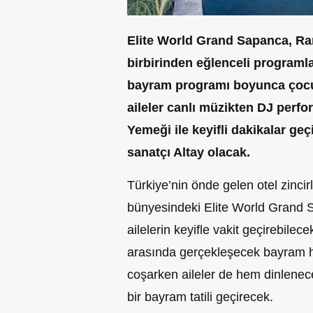
Elite World Grand Sapanca, Ram
birbirinden eğlenceli programla
bayram programı boyunca çocukl
aileler canlı müzikten DJ perfo
Yemeği ile keyifli dakikalar ge
sanatçı Altay olacak.
Türkiye’nin önde gelen otel zinci
bünyesindeki Elite World Grand 
ailelerin keyifle vakit geçirebilec
arasında gerçekleşecek bayram haf
coşarken aileler de hem dinlenec
bir bayram tatili geçirecek.