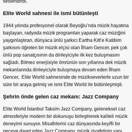
seslendirdi.
Elite
World
sahnesi ile ismi bütünleşti
1944 yılında profesyonel olarak Beyoğlu’nda müzik hayatına
başlayan, radyoda müzik programları yaparak caz müziğini
yaygınlaştıran, dünyaca ünlü şarkıcı Eartha Kitt’e Katibim
şarkısını öğreten bir müzik elçisi olan İlham Gencer, pek çok
ünlü pop sanatçısının da dinleyiciyle ilk kez buluşmasını
sağladı. Bitmez enerjisiyle ömrünün son yıllarına dek müzik
mekanlarında dinleyiciyle buluşmaya devam eden İlham
Gencer, El
ite W
o
rld s
ahnesinde de müzikseverlerle uzun bir
süre bir araya gelmiş ve ismi El
ite W
o
rld i
le bütünleşmişti.
Şehrin önde gelen caz mekanı: Jazz Company
Elite
World
İstanbul Taksim Jazz Company, geleneksel caz
atmosferiyle modern bir dokunuşu birleştirerek kaliteli müzik
deneyimi sunuyor. Misafirlerini caz dünyasında keyifli bir
geceye davet eden Jazz Company, müzik ziyafetinin yanı