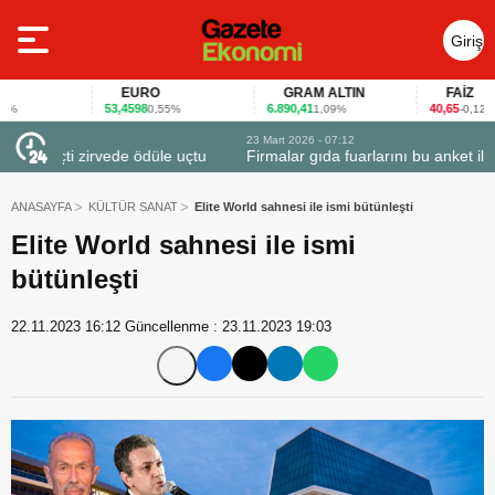
Giriş
Yap
EURO
GRAM ALTIN
FAİZ
53,4598
6.890,41
40,65
0,55%
1,09%
-0,12%
23 Mart 2026 - 07:12
uçtu
Firmalar gıda fuarlarını bu anket ile değerlendirdi
ANASAYFA
KÜLTÜR SANAT
Elite World sahnesi ile ismi bütünleşti
Elite World sahnesi ile ismi
bütünleşti
22.11.2023 16:12
Güncellenme :
23.11.2023 19:03