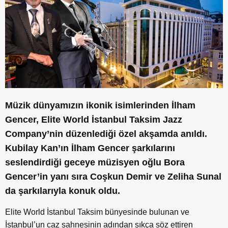
Müzik dünyamızın ikonik isimlerinden İlham
Gencer, E
lite
W
orld
İstanbul Taksim Jazz
Company’nin düzenlediği özel akşamda anıldı.
Kubilay Kan’ın İlham Gencer şarkılarını
seslendirdiği geceye müzisyen oğlu Bora
Gencer’in yanı sıra Coşkun Demir ve Zeliha Sunal
da şarkılarıyla konuk oldu.
Elite
World
İstanbul Taksim bünyesinde bulunan ve
İstanbul’un caz sahnesinin adından sıkça söz ettiren