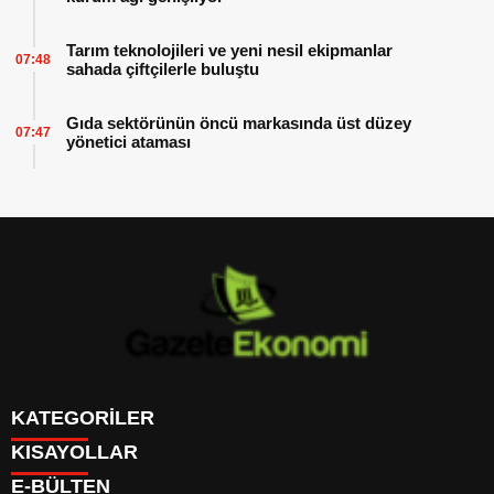
Tarım teknolojileri ve yeni nesil ekipmanlar
07:48
sahada çiftçilerle buluştu
Gıda sektörünün öncü markasında üst düzey
07:47
yönetici ataması
KATEGORİLER
KISAYOLLAR
GÜNDEM
E-BÜLTEN
DÜNYA