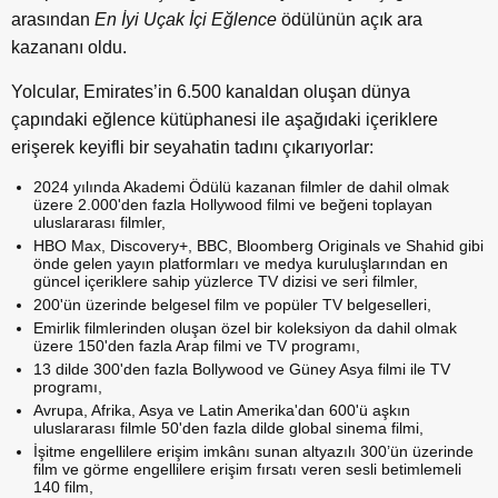
arasından
En İyi Uçak İçi Eğlence
ödülünün açık ara
kazananı oldu.
Yolcular, Emirates’in 6.500 kanaldan oluşan dünya
çapındaki eğlence kütüphanesi ile aşağıdaki içeriklere
erişerek keyifli bir seyahatin tadını çıkarıyorlar:
2024 yılında Akademi Ödülü kazanan filmler de dahil olmak
üzere 2.000'den fazla Hollywood filmi ve beğeni toplayan
uluslararası filmler,
HBO Max, Discovery+, BBC, Bloomberg Originals ve Shahid gibi
önde gelen yayın platformları ve medya kuruluşlarından en
güncel içeriklere sahip yüzlerce TV dizisi ve seri filmler,
200'ün üzerinde belgesel film ve popüler TV belgeselleri,
Emirlik filmlerinden oluşan özel bir koleksiyon da dahil olmak
üzere 150'den fazla Arap filmi ve TV programı,
13 dilde 300'den fazla Bollywood ve Güney Asya filmi ile TV
programı,
Avrupa, Afrika, Asya ve Latin Amerika'dan 600'ü aşkın
uluslararası filmle 50'den fazla dilde global sinema filmi,
İşitme engellilere erişim imkânı sunan altyazılı 300’ün üzerinde
film ve görme engellilere erişim fırsatı veren sesli betimlemeli
140 film,