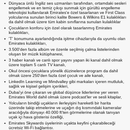
Dünyaca ünlü İngiliz ses uzmanları tarafından, ortamdaki sesleri
engellemek ve en temiz çıkışı sunmak için gürültü engelleme
teknolojisi kullanılarak Emirates'e özel tasarlanan ve First Class
yolcularına sunulan birinci kalite Bowers & Wilkins E1 kulaklıkları
da dahil olmak üzere tüm kabin sınıflarına sunulan kulaklıklar
Çocukların konforu için özel olarak tasarlanmış Emirates
kulaklıkları,
'T' konumuna ayarlandığında işitme cihazlarıyla da uyumlu olan
Emirates kulaklıkları,
3.500'den fazla albüm ve özenle seçilmiş çalma listelerinden
oluşan bir müzik kütüphanesi,
3 haber kanalı ve canlı spor yayını yapan iki kanal dahil olmak
üzere toplam 5 canlı TV kanalı,
Okul öncesi çocuklara yönelik düzinelerce program da dahil
olmak üzere 250'den fazla özel çocuk ve aile kanalı,
LinkedIn Learning ve Mindvalley gibi markaları içeren mutluluk,
sağlık ve kişisel gelişim içerikleri,
Dubai'yi öne çıkaran ve global düşünce liderlerine yer veren
Emirates World dahil olmak üzere podcast'ler ve sesli kitaplar,
Yolcuların bindiği uçakların ilerleyişini hareketli bir harita
üzerinde takip etmelerine ve uçağın dış kısmındaki kameralar
aracılığıyla dünyayı 40.000 ft'ten görmelerine olanak tanıyan
uçak içi hava gösterisi özelliği,
Emirates Skywards üyelerinin uçakta keyfini çıkarabileceği
ücretsiz Wi-Fi bağlantısı.