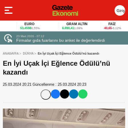
Giriş
Yap
EURO
GRAM ALTIN
FAİZ
53,4598
6.890,41
40,65
0,55%
1,09%
-0,12%
23 Mart 2026 - 07:12
uçtu
Firmalar gıda fuarlarını bu anket ile değerlendirdi
ANASAYFA
DÜNYA
En İyi Uçak İçi Eğlence Ödülü’nü kazandı
En İyi Uçak İçi Eğlence Ödülü’nü
kazandı
25.03.2024 20:21
Güncellenme :
25.03.2024 20:23