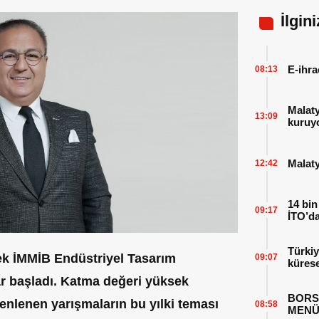
İlgin
E-ihra
08:13
Malat
13:09
kuruy
Malaty
12:42
14 bin
09:17
İTO’da
Türkiy
ek İMMİB Endüstriyel Tasarım
09:07
kürese
ar başladı. Katma değeri yüksek
BORS
zenlenen yarışmaların bu yılki teması
08:58
MENÜ