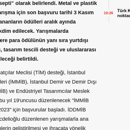
pti" olarak belirlendi. Metal ve plastik
Türk K
rışma için son başvuru tarihi 3 Kasım
10:26
nokta
ananların ödülleri aralık ayında
akdim edilecek. Yarışmalarda
ere para ödülünün yanı sıra yurtdışı
, tasarım tescili desteği ve uluslararası
eceği belirtildi.
atçılar Meclisi (TİM) desteği, İstanbul
kleri (İMMİB), İstanbul Demir ve Demir Dışı
DMİB) ve Endüstriyel Tasarımcılar Meslek
e bu yıl 19'uncusu düzenlenecek "İMMİB
2023" için başvurular başladı. İDDMİB
cdelioğlu düzenlenen yarışmalarla ana
rin geliştirilmesi ve ihracata yönelik