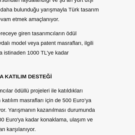
ursundan faydalandığı ve şu an yurt dışı
 daha bulunduğu yarışmayla Türk tasarım
evam etmek amaçlanıyor.
ereceye giren tasarımcıların ödül
ydalı model veya patent masrafları, ilgili
na istinaden 1000 TL’ye kadar
 KATILIM DESTEĞİ
lar ödüllü projeleri ile katıldıkları
 katılım masrafları için de 500 Euro’ya
niyor. Yarışmanın kazanılması durumunda
1000 Euro'ya kadar konaklama, ulaşım ve
dan karşılanıyor.