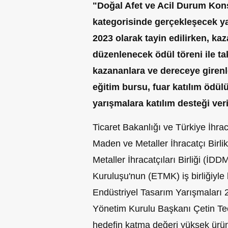
"Doğal Afet ve Acil Durum Konse
kategorisinde gerçekleşecek ya
2023 olarak tayin edilirken, kaz
düzenlenecek ödül töreni ile t
kazananlara ve dereceye girenl
eğitim bursu, fuar katılım ödülü
yarışmalara katılım desteği veril
Ticaret Bakanlığı ve Türkiye İhrac
Maden ve Metaller İhracatçı Birli
Metaller İhracatçıları Birliği (İD
Kuruluşu'nun (ETMK) iş birliğiyl
Endüstriyel Tasarım Yarışmaları 
Yönetim Kurulu Başkanı Çetin Te
hedefin katma değeri yüksek ürünle