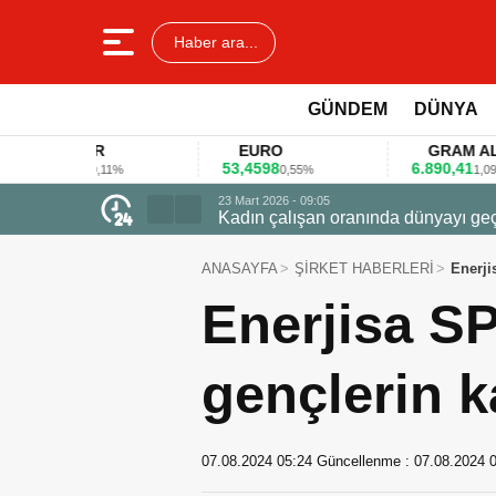
Haber ara...
GÜNDEM
DÜNYA
LAR
EURO
GRAM ALTIN
78
53,4598
6.890,41
0,11%
0,55%
1,09%
23 Mart 2026 - 07:12
Firmalar gıda fuarlarını bu anket ile
ANASAYFA
ŞİRKET HABERLERİ
Enerji
Enerjisa SP
gençlerin k
07.08.2024 05:24
Güncellenme :
07.08.2024 