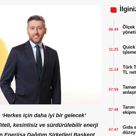
İlgin
Ölçek 
06:49
yöneti
Quick 
11:25
işleme
Türk T
11:14
TL net
Tamaml
07:59
anlaşm
Tarım 
07:48
ekipma
Herkes için daha iyi bir gelecek’
eli, kesintisiz ve sürdürülebilir enerji
Gıda 
07:47
düzey 
en
Enerjisa Dağıtım Şirketleri Başkent