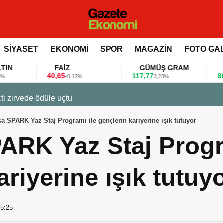
SİYASET
EKONOMİ
SPOR
MAGAZİN
FOTO GA
FAİZ
GÜMÜŞ GRAM
BITCOIN
40,65
117,77
80.155,00
-0,12%
3,23%
0,
 değerlendirdi
sa SPARK Yaz Staj Programı ile gençlerin kariyerine ışık tutuyor
ARK Yaz Staj Progr
ariyerine ışık tutuy
05:25