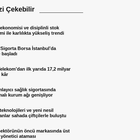
izi Çekebilir
ekonomisi ve disiplinli stok
mi ile karlılıkta yükseliş trendi
Sigorta Borsa İstanbul’da
 başladı
elekom’dan ilk yarıda 17,2 milyar
 kâr
ayıcı sağlık sigortasında
alı kurum ağı genişliyor
teknolojileri ve yeni nesil
nlar sahada çiftçilerle buluştu
sektörünün öncü markasında üst
yönetici ataması