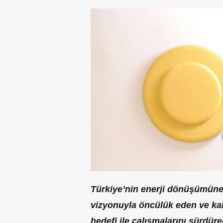
Türkiye’nin enerji dönüşümüne ‘
vizyonuyla öncülük eden ve kalit
hedefi ile çalışmalarını sürdür