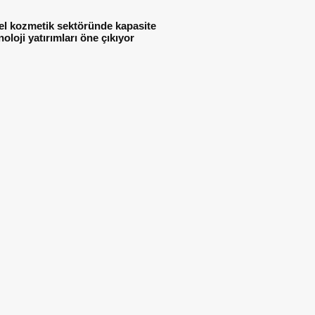
el kozmetik sektöründe kapasite
noloji yatırımları öne çıkıyor