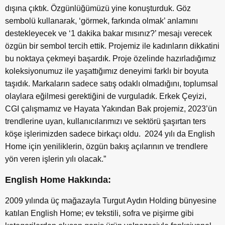
dışına çıktık. Özgünlüğümüzü yine konuşturduk. Göz
sembolü kullanarak, ‘görmek, farkında olmak’ anlamını
destekleyecek ve ‘1 dakika bakar mısınız?’ mesajı verecek
özgün bir sembol tercih ettik. Projemiz ile kadınların dikkatini
bu noktaya çekmeyi başardık. Proje özelinde hazırladığımız
koleksiyonumuz ile yaşattığımız deneyimi farklı bir boyuta
taşıdık. Markaların sadece satış odaklı olmadığını, toplumsal
olaylara eğilmesi gerektiğini de vurguladık. Erkek Çeyizi,
CGI çalışmamız ve Hayata Yakından Bak projemiz, 2023’ün
trendlerine uyan, kullanıcılarımızı ve sektörü şaşırtan ters
köşe işlerimizden sadece birkaçı oldu. 2024 yılı da English
Home için yeniliklerin, özgün bakış açılarının ve trendlere
yön veren işlerin yılı olacak.”
English Home Hakkında:
2009 yılında üç mağazayla Turgut Aydın Holding bünyesine
katılan English Home; ev tekstili, sofra ve pişirme gibi