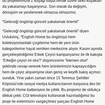
bu projelerimizle Z kuşağı başta olmak üzere farklı kuşakları
da yakalamayı başarıyoruz. Son olarak da değişim,
dönüşüm ve yenilenmek olmazsa olmazımız.
“Geleceği öngörüp günceli yakalamak önemli”
“Geleceği öngörüp günceli yakalamak önemli” diyen
Uslukılınç, “English Home bu öngörüyü hem
koleksiyonlardaki çizgilerine hem de yeni ürün
kategorilerine hayat verirken merkezine alıyor. Kasım ayında
gerçekleştirdiğimiz Erkek Çeyizi kampanyamız ile ilk bakışta
‘Erkeğin çeyizi mi olur?’ düşüncesine ‘İstersen olur!’
şeklinde cevap vererek hem ürünlerimizin kapsayıcılığını
hem de çeyiz alışverişine olan geniş ve keyifli bakış açımızı
sunduk. Yine yakın zaman önce 15 Temmuz Şehitler
Köprüsü'nde sosyal medya kullanıcılarının karşısına dev bir
English Home battaniyesi ile çıktık. Bu projemiz de oldukça
dikkat çekti. CGI teknolojisi kullanarak hazırladığımız bu
proje ile evlerimizin vazgeçilmez parçası English Home