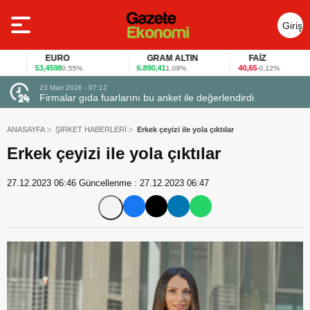
Giriş
Yap
EURO
GRAM ALTIN
FAİZ
53,4598
6.890,41
40,65
0,55%
1,09%
-0,12%
23 Mart 2026 - 07:12
uçtu
Firmalar gıda fuarlarını bu anket ile değerlendirdi
ANASAYFA
ŞİRKET HABERLERİ
Erkek çeyizi ile yola çıktılar
Erkek çeyizi ile yola çıktılar
27.12.2023 06:46
Güncellenme :
27.12.2023 06:47