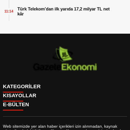
Türk Telekom’dan ilk yarıda 17,2 milyar TL net
11:14
kâr
KATEGORİLER
KISAYOLLAR
GÜNDEM
E-BÜLTEN
DÜNYA
BURÇLAR
SİYASET
CANLI BORSA
EKONOMİ
CANLI SONUÇLAR
SPOR
CANLI TV
MAGAZİN
Web sitemizde yer alan haber içerikleri izin alınmadan, kaynak
FİKSTÜR
SAĞLIK