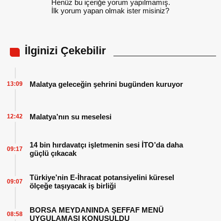
Henüz bu içeriğe yorum yapılmamış.
İlk yorum yapan olmak ister misiniz?
İlginizi Çekebilir
Malatya geleceğin şehrini bugünden kuruyor
13:09
Malatya’nın su meselesi
12:42
14 bin hırdavatçı işletmenin sesi İTO’da daha
09:17
güçlü çıkacak
Türkiye’nin E-İhracat potansiyelini küresel
09:07
ölçeğe taşıyacak iş birliği
BORSA MEYDANINDA ŞEFFAF MENÜ
08:58
UYGULAMASI KONUŞULDU