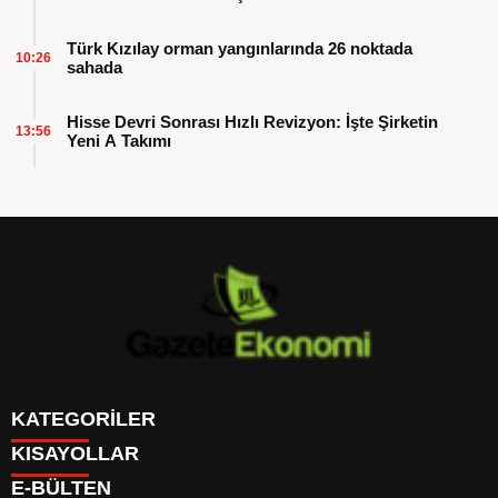
Türk Kızılay orman yangınlarında 26 noktada
10:26
sahada
Hisse Devri Sonrası Hızlı Revizyon: İşte Şirketin
13:56
Yeni A Takımı
KATEGORİLER
KISAYOLLAR
GÜNDEM
E-BÜLTEN
DÜNYA