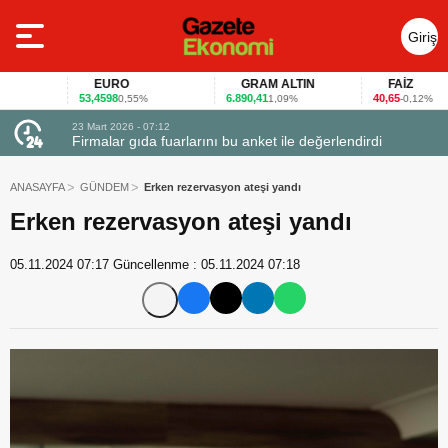
Giriş
Yap
EURO
GRAM ALTIN
FAİZ
53,4598
6.890,41
40,65
0,55%
1,09%
-0,12%
23 Mart 2026 - 07:12
uçtu
Firmalar gıda fuarlarını bu anket ile değerlendirdi
ANASAYFA
GÜNDEM
Erken rezervasyon ateşi yandı
Erken rezervasyon ateşi yandı
05.11.2024 07:17
Güncellenme :
05.11.2024 07:18