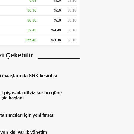
9,68
%10
18:10
80,30
%10
18:10
80,30
%10
18:10
19,48
%9.99
18:10
155,40
%9.98
18:10
izi Çekebilir
i maaşlarında SGK kesintisi
t piyasada döviz kurları güne
işle başladı
atırımcıları için yeni fırsat
lyon kişi varlık yönetim