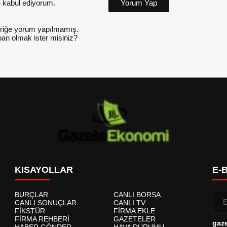
kabul ediyorum.
Yorum Yap
riğe yorum yapılmamış.
an olmak ister misiniz?
KISAYOLLAR
E-
BURÇLAR
CANLI BORSA
CANLI SONUÇLAR
CANLI TV
FİKSTÜR
FİRMA EKLE
FİRMA REHBERİ
GAZETELER
gaz
HABER GÖNDER
HAVA DURUMU