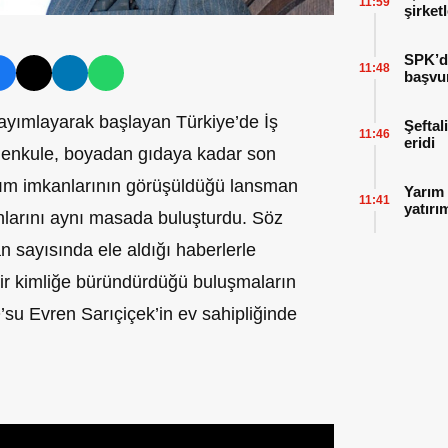
11:59
şirket
SPK’da
11:48
başvu
ayımlayarak başlayan Türkiye’de İş
Şeftal
11:46
eridi
imenkule, boyadan gıdaya kadar son
ırım imkanlarının görüşüldüğü lansman
Yarım 
11:41
yatırı
anlarını aynı masada buluşturdu. Söz
n sayısında ele aldığı haberlerle
bir kimliğe büründürdüğü buluşmaların
u Evren Sarıçiçek’in ev sahipliğinde