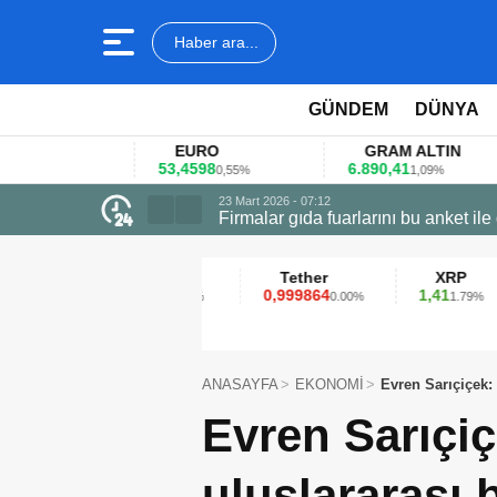
Haber ara...
GÜNDEM
DÜNYA
EURO
GRAM ALTIN
53,4598
6.890,41
4
1%
0,55%
1,09%
23 Mart 2026 - 07:12
Firmalar gıda fuarlarını bu anket ile
Ethereum
Tether
XRP
2.313,13
0,999864
1,41
0.83%
0.00%
1.79%
ANASAYFA
EKONOMİ
Evren Sarıçiçek:
Evren Sarıçiç
uluslararası b