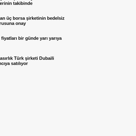
lerinin takibinde
n üç borsa şirketinin bedelsiz
rusuna onay
i fiyatları bir günde yarı yarıya
asırlık Türk şirketi Dubaili
mcıya satılıyor