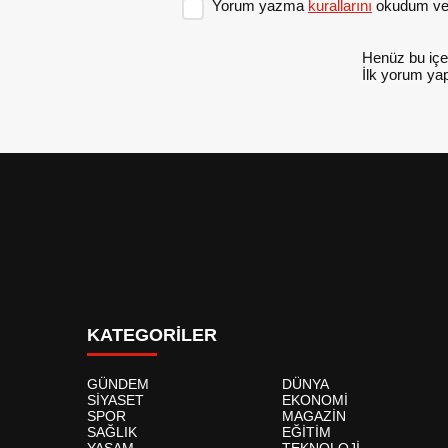
Yorum yazma
kurallarını
okudum ve 
Henüz bu içe
İlk yorum yap
KATEGORİLER
GÜNDEM
DÜNYA
SİYASET
EKONOMİ
SPOR
MAGAZİN
SAĞLIK
EĞİTİM
YAŞAM
TEKNOLOJİ