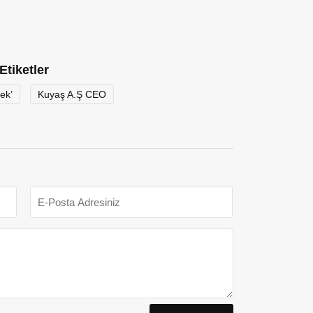
Etiketler
ek’
Kuyaş A.Ş CEO