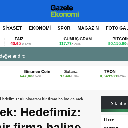
SİYASET
EKONOMİ
SPOR
MAGAZİN
FOTO GA
FAİZ
GÜMÜŞ GRAM
BITCOIN
0,65
117,77
80.155,00
-0,12%
3,23%
0,36%
 değerlendirdi
Binance Coin
Solana
TRON
647,88
92,40
0,349589
0.57%
4.32%
0.42%
 Hedefimiz: uluslararası bir firma haline gelmek
Artanlar
ek: Hedefimiz:
Hisse
ir firma haline