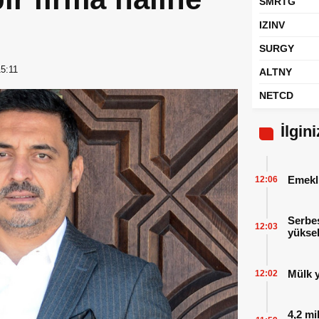
SMRTG
IZINV
SURGY
15:11
ALTNY
NETCD
İlgin
Emekl
12:06
Serbes
12:03
yüksel
Mülk y
12:02
4,2 mi