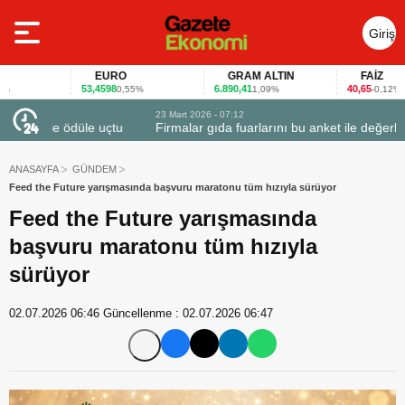
Giriş
Yap
EURO
GRAM ALTIN
FAİZ
53,4598
6.890,41
40,65
0,55%
1,09%
-0,12%
23 Mart 2026 - 07:12
uçtu
Firmalar gıda fuarlarını bu anket ile değerlendirdi
ANASAYFA
GÜNDEM
Feed the Future yarışmasında başvuru maratonu tüm hızıyla sürüyor
Feed the Future yarışmasında
başvuru maratonu tüm hızıyla
sürüyor
02.07.2026 06:46
Güncellenme :
02.07.2026 06:47