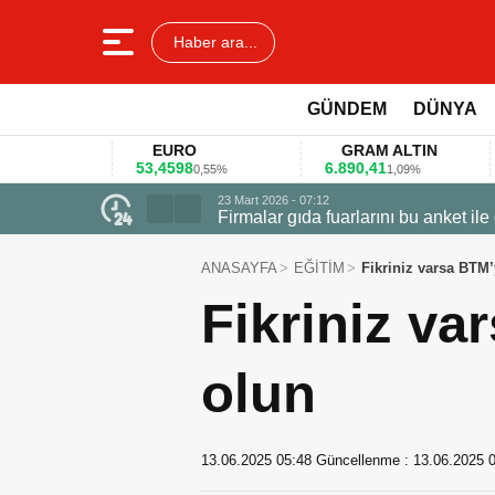
Haber ara...
GÜNDEM
DÜNYA
EURO
GRAM ALTIN
53,4598
6.890,41
40
0,55%
1,09%
23 Mart 2026 - 07:12
Firmalar gıda fuarlarını bu anket ile
ANASAYFA
EĞİTİM
Fikriniz varsa BTM’
Fikriniz va
olun
13.06.2025 05:48
Güncellenme :
13.06.2025 