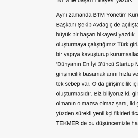
‘BTM ile başarı hikayesi yazdık’
Aynı zamanda BTM Yönetim Kurulu
Başkanı Şekib Avdagiç de açılışt
büyük bir başarı hikayesi yazdık.
oluşturmaya çalıştığımız Türk giriş
bir yapıya kavuşturup kurumsalla
‘Dünyanın En İyi 3’üncü Startup M
girişimcilik basamaklarını hızla v
tek sebep var. O da girişimcilik iç
oluşturmasıdır. Biz biliyoruz ki, gi
olmanın olmazsa olmaz şartı, iki 
yüzden sürekli yenilikçi fikirleri t
TEKMER de bu düşüncemizle haya