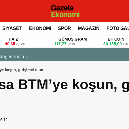
SİYASET
EKONOMİ
SPOR
MAGAZİN
FOTO GA
FAİZ
GÜMÜŞ GRAM
BITCOIN
,65
117,77
80.155,00
-0,12%
3,23%
0,36%
 değerlendirdi
ye koşun, girişimci olun
rsa BTM’ye koşun, g
06:12