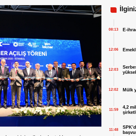
İlgin
E-ihra
08:13
Emekl
12:06
Serbes
12:03
yüksel
Mülk y
12:02
4,2 mi
11:59
şirket
SPK’da
11:48
başvu