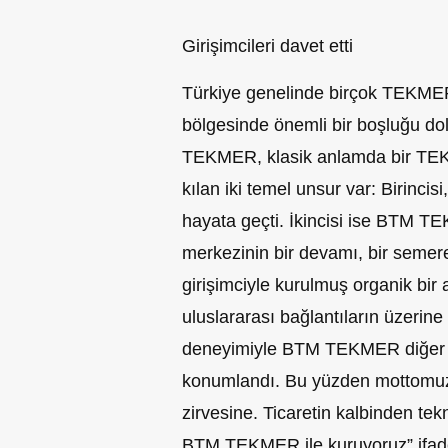
Girişimcileri davet etti
Türkiye genelinde birçok TEKMER’i
bölgesinde önemli bir boşluğu d
TEKMER, klasik anlamda bir TE
kılan iki temel unsur var: Birincis
hayata geçti. İkincisi ise BTM TE
merkezinin bir devamı, bir seme
girişimciyle kurulmuş organik bir ağ
uluslararası bağlantıların üzerin
deneyimiyle BTM TEKMER diğer T
konumlandı. Bu yüzden mottomuz: 
zirvesine. Ticaretin kalbinden te
BTM TEKMER ile kuruyoruz” ifadel