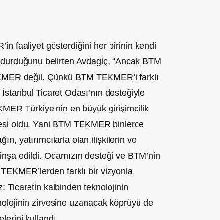
n faaliyet gösterdiğini her birinin kendi
oldurduğunu belirten Avdagiç, “Ancak BTM
KMER değil. Çünkü BTM TEKMER’i farklı
i, İstanbul Ticaret Odası’nın desteğiyle
KMER Türkiye’nin en büyük girişimcilik
resi oldu. Yani BTM TEKMER binlerce
ın, yatırımcılarla olan ilişkilerin ve
e inşa edildi. Odamızın desteği ve BTM’nin
EKMER’lerden farklı bir vizyonla
Ticaretin kalbinden teknolojinin
knolojinin zirvesine uzanacak köprüyü de
erini kullandı.