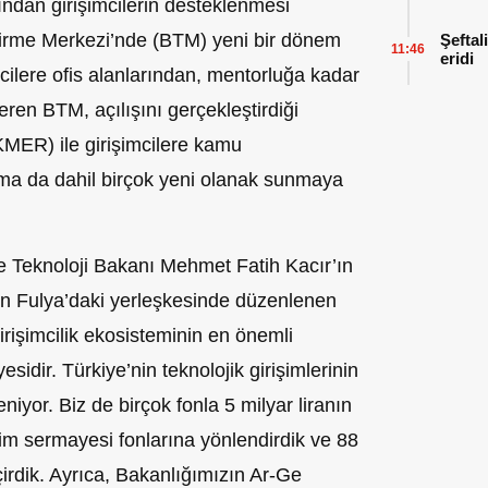
ından girişimcilerin desteklenmesi
ştirme Merkezi’nde (BTM) yeni bir dönem
Şeftal
11:46
eridi
ilere ofis alanlarından, mentorluğa kadar
veren BTM, açılışını gerçekleştirdiği
KMER) ile girişimcilere kamu
ma da dahil birçok yeni olanak sunmaya
 Teknoloji Bakanı Mehmet Fatih Kacır’ın
’nin Fulya’daki yerleşkesinde düzenlenen
rişimcilik ekosisteminin en önemli
esidir. Türkiye’nin teknolojik girişimlerinin
niyor. Biz de birçok fonla 5 milyar liranın
im sermayesi fonlarına yönlendirdik ve 88
eçirdik. Ayrıca, Bakanlığımızın Ar-Ge