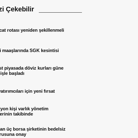
izi Çekebilir
cat rotası yeniden şekillenmeli
i maaşlarında SGK kesintisi
t piyasada döviz kurları güne
işle başladı
atırımcıları için yeni fırsat
lyon kişi varlık yönetim
lerinin takibinde
n üç borsa şirketinin bedelsiz
rusuna onay