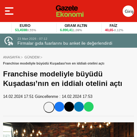
Giriş
Yap
EURO
GRAM ALTIN
FAİZ
53,4598
6.890,41
40,65
0,55%
1,09%
-0,12%
23 Mart 2026 - 07:12
uçtu
Firmalar gıda fuarlarını bu anket ile değerlendirdi
ANASAYFA
GÜNDEM
Franchise modeliyle büyüdü Kuşadası’nın en iddialı otelini açtı
Franchise modeliyle büyüdü
Kuşadası’nın en iddialı otelini açtı
14.02.2024 17:51
Güncellenme :
14.02.2024 17:53