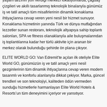
yaşam tarzının yön verdiği merkezi lokasyonlarda, çağdaş
çizgileri ve akıllı tasarlanmış teknolojik binalarıyla günümüz
iş ve tatil amaçlı tüm misafirlerinin dinamik konaklama
ihtiyaçlarına cevap veren yeni nesil bir hizmet sunuyor.
Konaklama hizmetinin yanında Türk ve dünya mutfağından
lezzetler sunan restoranı, teknolojik altyapıya sahip toplantı
salonları, SPA ve fitness olanaklarıyla aile buluşmalarından
iş toplantılarına kadar her türlü aktivite için aranan bir
merkez olarak bulunduğu şehirde ön plana çıkıyor.
ELITE WORLD GO: Van Edremit’te açılan ilk oteliyle Elite
World GO, günümüzün iş ve tatil amaçlı yeni nesil
gezginlerinin tüm dinamik ihtiyaçlarına cevap veren modern
tasarımlı ve konforlu alanlarıyla dikkat çekiyor. Marka, güncel
trendleri ve son teknolojiyi, kaliteden ödün vermeden
sunduğu hizmetlerle harmanlayan Elite World Hotels &
Resorts’un tüm deneyimini içeriyor ve yansıtıyor.