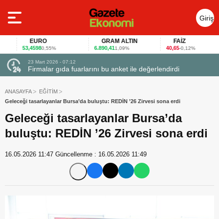
Giriş
Yap
EURO
GRAM ALTIN
FAİZ
53,4598
6.890,41
40,65
0,55%
1,09%
-0,12%
23 Mart 2026 - 07:12
uçtu
Firmalar gıda fuarlarını bu anket ile değerlendirdi
ANASAYFA
EĞİTİM
Geleceği tasarlayanlar Bursa’da buluştu: REDİN ’26 Zirvesi sona erdi
Geleceği tasarlayanlar Bursa’da
buluştu: REDİN ’26 Zirvesi sona erdi
16.05.2026 11:47
Güncellenme :
16.05.2026 11:49