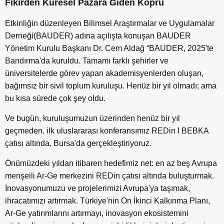
Fikirden Küresel Pazara Giden Köprü
Etkinliğin düzenleyen Bilimsel Araştırmalar ve Uygulamalar
Derneği(BAUDER) adına açılışta konuşan BAUDER
Yönetim Kurulu Başkanı Dr. Cem Aldağ “BAUDER, 2025'te
Bandırma'da kuruldu. Tamamı farklı şehirler ve
üniversitelerde görev yapan akademisyenlerden oluşan,
bağımsız bir sivil toplum kuruluşu. Henüz bir yıl olmadı; ama
bu kısa sürede çok şey oldu.
Ve bugün, kuruluşumuzun üzerinden henüz bir yıl
geçmeden, ilk uluslararası konferansımız REDin I BEBKA
çatısı altında, Bursa'da gerçekleştiriyoruz.
Önümüzdeki yıldan itibaren hedefimiz net: en az beş Avrupa
menşeili Ar-Ge merkezini REDin çatısı altında buluşturmak.
İnovasyonumuzu ve projelerimizi Avrupa'ya taşımak,
ihracatımızı artırmak. Türkiye'nin On İkinci Kalkınma Planı,
Ar-Ge yatırımlarını artırmayı, inovasyon ekosistemini