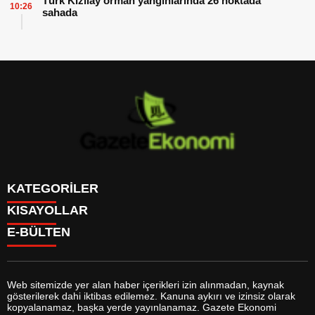
Türk Kızılay orman yangınlarında 26 noktada
10:26
sahada
KATEGORİLER
KISAYOLLAR
GÜNDEM
E-BÜLTEN
DÜNYA
BURÇLAR
SİYASET
CANLI BORSA
EKONOMİ
CANLI SONUÇLAR
SPOR
CANLI TV
MAGAZİN
Web sitemizde yer alan haber içerikleri izin alınmadan, kaynak
FİKSTÜR
SAĞLIK
gösterilerek dahi iktibas edilemez. Kanuna aykırı ve izinsiz olarak
FİRMA EKLE
EĞİTİM
gazeteekonomi.com
e-bültenine abone olarak, tarafınıza haber,
kopyalanamaz, başka yerde yayınlanamaz. Gazete Ekonomi
FİRMA REHBERİ
YAŞAM