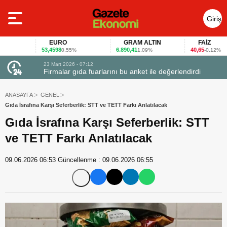
Giriş
Yap
EURO
GRAM ALTIN
FAİZ
53,4598
6.890,41
40,65
0,55%
1,09%
-0,12%
23 Mart 2026 - 07:12
uçtu
Firmalar gıda fuarlarını bu anket ile değerlendirdi
ANASAYFA
GENEL
Gıda İsrafına Karşı Seferberlik: STT ve TETT Farkı Anlatılacak
Gıda İsrafına Karşı Seferberlik: STT
ve TETT Farkı Anlatılacak
09.06.2026 06:53
Güncellenme :
09.06.2026 06:55