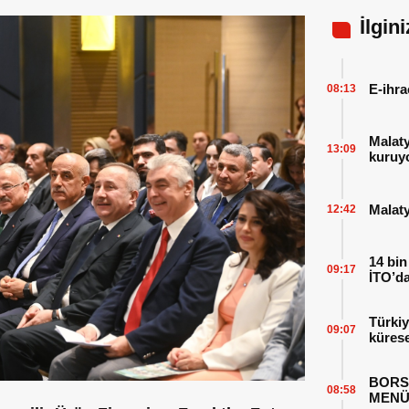
İlgin
E-ihra
08:13
Malat
13:09
kuruy
Malaty
12:42
14 bin
09:17
İTO’da
Türkiy
09:07
kürese
BORS
08:58
MENÜ