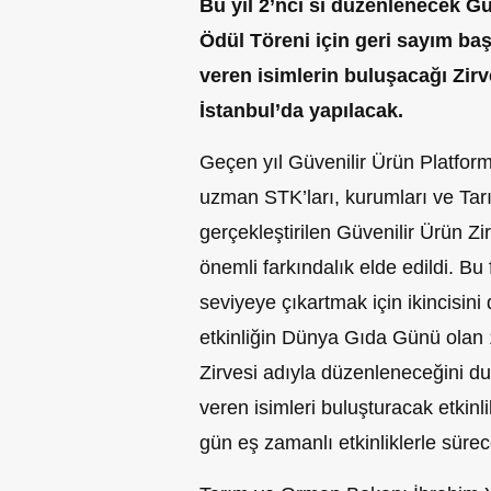
Bu yıl 2’nci si düzenlenecek
Güv
Ödül Töreni için geri sayım baş
veren isimlerin buluşacağı Zirve
İstanbul’da yapılacak.
Geçen yıl Güvenilir Ürün Platfor
uzman STK’ları, kurumları ve Tar
gerçekleştirilen Güvenilir Ürün Zi
önemli farkındalık elde edildi. Bu 
seviyeye çıkartmak için ikincisini
etkinliğin Dünya Gıda Günü olan 
Zirvesi adıyla düzenleneceğini d
veren isimleri buluşturacak etkin
gün eş zamanlı etkinliklerle sürec