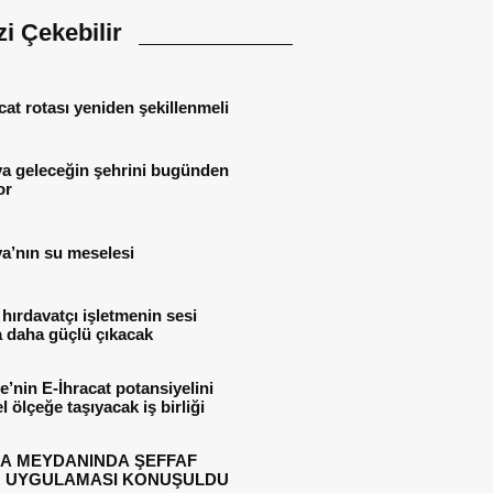
izi Çekebilir
cat rotası yeniden şekillenmeli
ya geleceğin şehrini bugünden
or
a’nın su meselesi
 hırdavatçı işletmenin sesi
 daha güçlü çıkacak
e’nin E-İhracat potansiyelini
l ölçeğe taşıyacak iş birliği
A MEYDANINDA ŞEFFAF
 UYGULAMASI KONUŞULDU