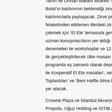
Tarım ve Orman Bakanı İbrahim Y
Bolat’ın katılımının beklendiği zir
katılımcılarla paylaşacak. Zirve 
felaketinden etkilenen illerdeki z
çekmek için ‘El Ele’ temasıyla g
uzman konuşmacıların yer aldığı p
denemeleri ile workshoplar ve 12 
ile gerçekleştirilecek ülke masası
programla eş zamanlı olarak depr
ile Kooperatif El Ele masaları’, s
Toplantıları’ ve ‘Beni Hafife Alma
yer alacak.
Crowne Plaza ve İstanbul Akvar
Propolis, Oğuz Holding ve İSTİB 