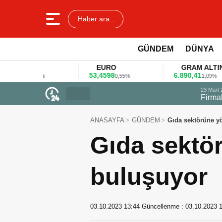
Haber ara...
GÜNDEM
DÜNYA
R
EURO
GRAM ALTIN
53,4598
6.890,41
0,11%
0,55%
1,09%
23 Mart 2026 - 07:12
Firmalar gıda fuarlarını bu anket ile
ANASAYFA
GÜNDEM
Gıda sektörüne yö
Gıda sektör
buluşuyor
03.10.2023 13:44
Güncellenme :
03.10.2023 