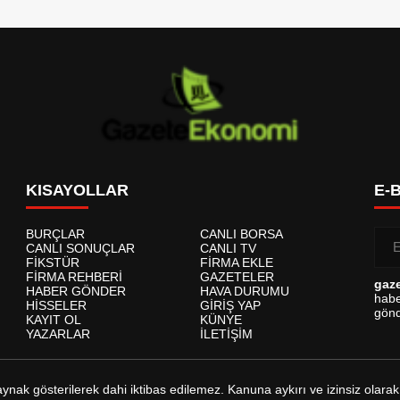
KISAYOLLAR
E-
BURÇLAR
CANLI BORSA
CANLI SONUÇLAR
CANLI TV
FİKSTÜR
FİRMA EKLE
FİRMA REHBERİ
GAZETELER
gaz
HABER GÖNDER
HAVA DURUMU
habe
HİSSELER
GİRİŞ YAP
gönd
KAYIT OL
KÜNYE
YAZARLAR
İLETİŞİM
kaynak gösterilerek dahi iktibas edilemez. Kanuna aykırı ve izinsiz ol