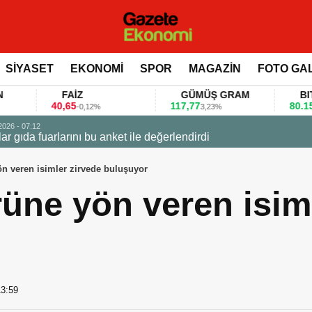
SİYASET
EKONOMİ
SPOR
MAGAZİN
FOTO GA
FAİZ
GÜMÜŞ GRAM
BITCOIN
40,65
117,77
80.155,00
-0,12%
3,23%
0,36%
 değerlendirdi
n veren isimler zirvede buluşuyor
üne yön veren isim
13:59