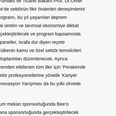
umaklı ve Ticaret Bakanı Prof. Dr.Ömer
ve’de sektörün fikir önderleri deneyimlerini
programı, bu yıl yaşanılan deprem
irai üretim ve tarımsal ekonomiye dikkat
erçekleştirilecek ve program kapsamında
aneller, israfa dur diyen reçete
ülkenin kamu ve özel sektör temsilcileri
 toplantıları düzenlenecek. Ayrıca
emden etkilenen tüm iller için ‘Perakende
ektör profesyonellerine yönelik ‘Kariyer
 İnovasyon Yarışması da bu yılki zirvede
yum mekan sponsorluğunda Bee’o
ana sponsorluğunda gerçekleştirilecek