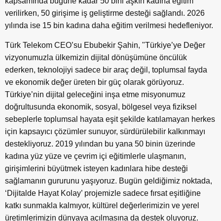
kapsamında bugüne kadar 50 bini aşkın kadına eğitim
verilirken, 50 girişime iş geliştirme desteği sağlandı. 2026
yılında ise 15 bin kadına daha eğitim verilmesi hedefleniyor.
Türk Telekom CEO’su Ebubekir Şahin, "Türkiye’ye Değer
vizyonumuzla ülkemizin dijital dönüşümüne öncülük
ederken, teknolojiyi sadece bir araç değil, toplumsal fayda
ve ekonomik değer üreten bir güç olarak görüyoruz.
Türkiye’nin dijital geleceğini inşa etme misyonumuz
doğrultusunda ekonomik, sosyal, bölgesel veya fiziksel
sebeplerle toplumsal hayata eşit şekilde katılamayan herkes
için kapsayıcı çözümler sunuyor, sürdürülebilir kalkınmayı
destekliyoruz. 2019 yılından bu yana 50 binin üzerinde
kadına yüz yüze ve çevrim içi eğitimlerle ulaşmanın,
girişimlerini büyütmek isteyen kadınlara hibe desteği
sağlamanın gururunu yaşıyoruz. Bugün geldiğimiz noktada,
‘Dijitalde Hayat Kolay’ projemizle sadece fırsat eşitliğine
katkı sunmakla kalmıyor, kültürel değerlerimizin ve yerel
üretimlerimizin dünyaya açılmasına da destek oluyoruz.