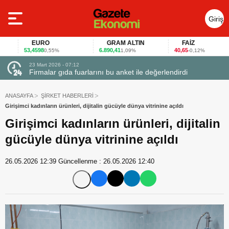
Giriş
Yap
EURO
GRAM ALTIN
FAİZ
53,4598
6.890,41
40,65
0,55%
1,09%
-0,12%
23 Mart 2026 - 07:12
uçtu
Firmalar gıda fuarlarını bu anket ile değerlendirdi
ANASAYFA
ŞİRKET HABERLERİ
Girişimci kadınların ürünleri, dijitalin gücüyle dünya vitrinine açıldı
Girişimci kadınların ürünleri, dijitalin
gücüyle dünya vitrinine açıldı
26.05.2026 12:39
Güncellenme :
26.05.2026 12:40