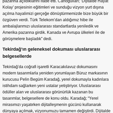
pazarına açıldıklarını ifade etti. Canoğulları; ‘Dijitalde Hayat
Kolay’ projesinin eğitimleri ve sunduğu vizyon yurt dışına
açılma hayalimizi gerçeğe dönüştürmemizde bize büyük bir
özgüven verdi. Türk Telekom’dan aldığımız hibe ile
ambalajlarımızı uluslararası standartlarda yeniledik ve
Amerika pazarına girdik. Kanada ve Avrupa ülkeleri ile de
görüşmelere başladık” dedi.
Tekirdağ’ın geleneksel dokuması uluslararası
belgesellerde
Tekirdağ'da coğrafi işaretli Karacakılavuz dokumasını
modern tasarımlarla yeniden yorumlayan Büruz markasının
kurucusu Pelin Begüm Karadağ, yerel dokumayla kadınlara
istihdam sağlarken yeni ustalar yetiştiriyor. Uluslararası
ödüller alan ve uluslararası görünürlük kazanan bu
tasarımlar, belgesellere de konu oldu. Karadağ; “Yerel
mirasımızı yaşatırken dijitalleşmenin gücünü kullanarak
dünyaya açılmak, vizyonumuzu tamamen değiştirdi. Dijitalde