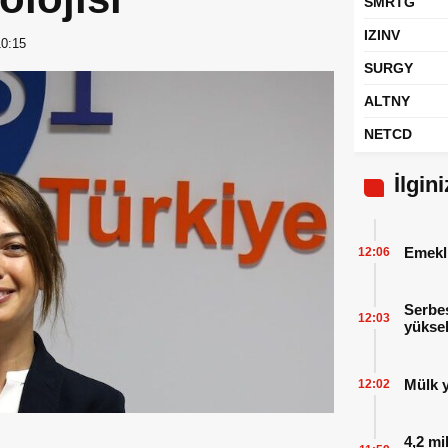
SMRTG
IZINV
10:15
SURGY
ALTNY
NETCD
İlgin
Emekl
12:06
Serbes
12:03
yüksel
Mülk y
12:02
4,2 mi