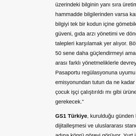
üzerindeki bilginin yanı sıra üret
hammadde bilgilerinden varsa k
bilgiyi tek bir kodun içine gömeb
güveni, gıda arzı yönetimi ve dön
talepleri karşılamak yer alıyor. Bö
50 sene daha güçlendirmeyi amaç
arası farklı yönetmeliklerle devrey
Pasaportu regülasyonuna uyumu 
emisyonundan tutun da ne kadar su
çocuk işçi çalıştırıldı mı gibi ürün
gerekecek.”
GS1 Türkiye
, kurulduğu günden 
dijitalleşmesi ve uluslararası stan
adına köprü görevi görüyor. Yurt i