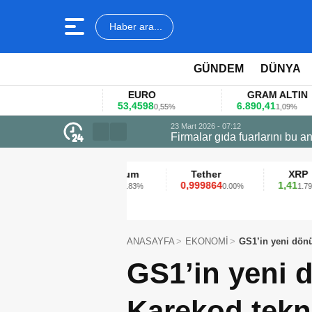
Haber ara...
GÜNDEM
DÜNYA
EURO
GRAM ALTIN
53,4598
6.890,41
4
1%
0,55%
1,09%
23 Mart 2026 - 07:12
Firmalar gıda fuarlarını bu anket ile
Ethereum
Tether
XRP
2.313,13
0,999864
1,41
0.83%
0.00%
1.79%
ANASAYFA
EKONOMİ
GS1’in yeni dön
GS1’in yeni
Karekod tekno