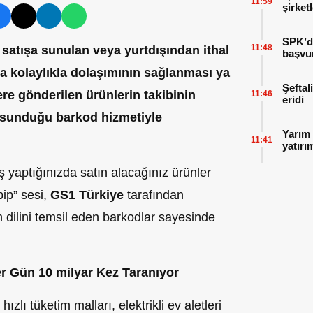
11:59
şirket
SPK’da
11:48
satışa sunulan veya yurtdışından ithal
başvu
rda kolaylıkla dolaşımının sağlanması ya
Şeftal
ere gönderilen ürünlerin takibinin
11:46
eridi
n sunduğu barkod hizmetiyle
Yarım 
11:41
yatırı
ş yaptığınızda satın alacağınız ürünler
ip” sesi,
GS1 Türkiye
tarafından
n dilini temsil eden barkodlar sayesinde
r Gün 10 milyar Kez Taranıyor
hızlı tüketim malları, elektrikli ev aletleri