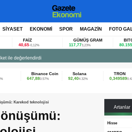
SİYASET
EKONOMİ
SPOR
MAGAZİN
FOTO GA
FAİZ
GÜMÜŞ GRAM
BITCOIN
0,65
117,77
80.155,00
-0,12%
3,23%
0,36%
 değerlendirdi
Binance Coin
Solana
TRON
647,88
92,40
0,349589
0.57%
4.32%
0.42%
üşümü: Karekod teknolojisi
Artanlar
 dönüşümü:
Hisse
lojisi