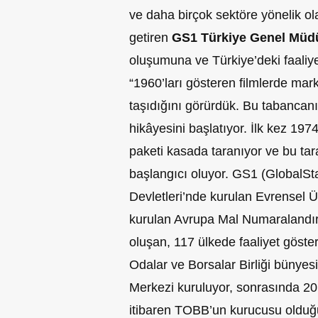
ve daha birçok sektöre yönelik ola
getiren
GS1 Türkiye Genel Müdü
oluşumuna ve Türkiye’deki faaliyetl
“1960’ları gösteren filmlerde mark
taşıdığını görürdük. Bu tabancanın
hikâyesini başlatıyor. İlk kez 19
paketi kasada taranıyor ve bu ta
başlangıcı oluyor. GS1 (GlobalSta
Devletleri’nde kurulan Evrensel 
kurulan Avrupa Mal Numaralandır
oluşan, 117 ülkede faaliyet göst
Odalar ve Borsalar Birliği bünye
Merkezi kuruluyor, sonrasında 20
itibaren TOBB’un kurucusu olduğu v