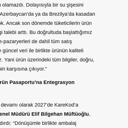
lamazdı. Dolayısıyla bir su şişesini
e Azerbaycan’da ya da Brezilya’da kasadan
ok. Ancak son dönemde tüketicilerin ürün
i talebi arttı. Bu doğrultuda başlattığımız
e-pazaryerleri de dahil tüm satış
güncel veri ile birlikte ürünün kaliteli
z. Yani ürün üzerindeki tüm bilgiler, doğru,
nin karşısına çıkıyor.”
 Ürün Pasaportu’na Entegrasyon
n devamı olarak 2027’de KareKod’a
enel Müdürü Elif Bilgehan Müftüoğlu
,
ndırdı: “Dönüşümle birlikte ambalaj