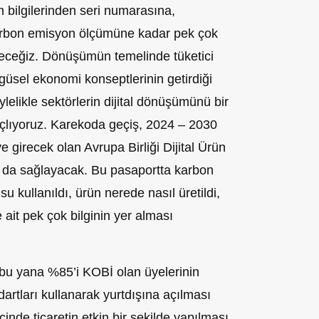
im bilgilerinden seri numarasına,
arbon emisyon ölçümüne kadar pek çok
ileceğiz. Dönüşümün temelinde tüketici
güsel ekonomi konseptlerinin getirdiği
ylelikle sektörlerin dijital dönüşümünü bir
lıyoruz. Karekoda geçiş, 2024 – 2030
e girecek olan Avrupa Birliği Dijital Ürün
da sağlayacak. Bu pasaportta karbon
 kullanıldı, ürün nerede nasıl üretildi,
e ait pek çok bilginin yer alması
bu yana %85’i KOBİ olan üyelerinin
dartları kullanarak yurtdışına açılması
çinde ticaretin etkin bir şekilde yapılması