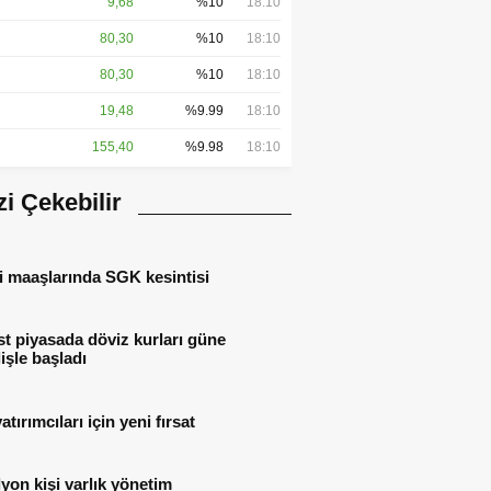
9,68
%10
18:10
80,30
%10
18:10
80,30
%10
18:10
19,48
%9.99
18:10
155,40
%9.98
18:10
izi Çekebilir
i maaşlarında SGK kesintisi
t piyasada döviz kurları güne
işle başladı
atırımcıları için yeni fırsat
lyon kişi varlık yönetim