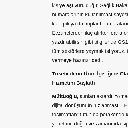
kişiye aşı vurulduğu; Sağlık Bak
numaralarının kullanılması sayesin
kalp pili ya da implant numaraların
Eczanelerden ilaç alırken daha 
yazdırabilirsin gibi bilgiler de GS
tüm sektörlere yaymak istiyoruz, 
vermeye hazırız” dedi.
Tüketicilerin Ürün İçeriğine Ol
Hizmetini Başlattı
Müftüoğlu
, şunları aktardı: “Am
dijital dönüşümün hızlanması... H
teslimattan” tutun da perakende iç
yönetimi, doğru ve zamanında sip