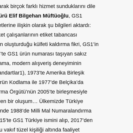
rak birçok farklı hizmet sunduklarını dile
rü Elif Bilgehan Müftüoğlu
, GS1
erine ilişkin olarak şu bilgileri aktardı:
et çalışanlarının etiket tabancası
 oluşturduğu külfeti kaldırma fikri, GS1’in
74’te GS1 ürün numarası taşıyan sakız
rama, modern alışveriş deneyiminin
ndartlar1), 1973’te Amerika Birleşik
Ürün Kodlama ile 1977’de Belçika’da
ma Örgütü’nün 2005’te birleşmesiyle
eren bir oluşum… Ülkemizde Türkiye
sinde 1988’de Milli Mal Numaralandırma
15’te GS1 Türkiye ismini alıp, 2017’den
akıf tüzel kişiliği altında faaliyet