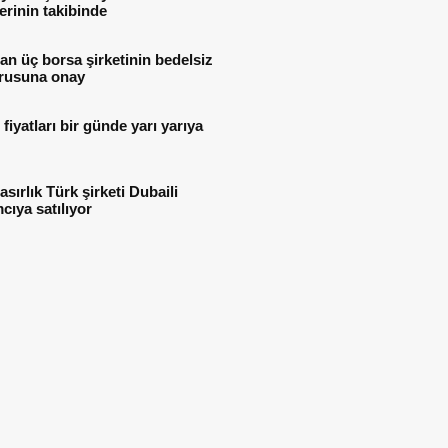
lerinin takibinde
n üç borsa şirketinin bedelsiz
rusuna onay
i fiyatları bir günde yarı yarıya
asırlık Türk şirketi Dubaili
mcıya satılıyor