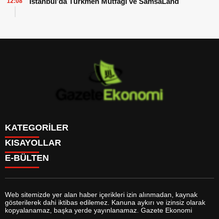
İstanbul’da Türkmen Mutfağı ve SamsaLand
12:08
KATEGORİLER
KISAYOLLAR
GÜNDEM
E-BÜLTEN
DÜNYA
BURÇLAR
SİYASET
CANLI BORSA
EKONOMİ
CANLI SONUÇLAR
SPOR
CANLI TV
MAGAZİN
Web sitemizde yer alan haber içerikleri izin alınmadan, kaynak
FİKSTÜR
SAĞLIK
gösterilerek dahi iktibas edilemez. Kanuna aykırı ve izinsiz olarak
FİRMA EKLE
EĞİTİM
gazeteekonomi.com
e-bültenine abone olarak, tarafınıza haber,
kopyalanamaz, başka yerde yayınlanamaz. Gazete Ekonomi
FİRMA REHBERİ
YAŞAM
duyuru ve kampanya içerikli e-postaların gönderilmesini kabul etmiş