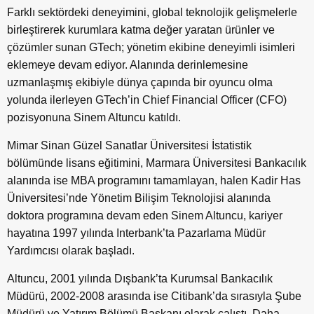
Farklı sektördeki deneyimini, global teknolojik gelişmelerle
birleştirerek kurumlara katma değer yaratan ürünler ve
çözümler sunan GTech; yönetim ekibine deneyimli isimleri
eklemeye devam ediyor. Alanında derinlemesine
uzmanlaşmış ekibiyle dünya çapında bir oyuncu olma
yolunda ilerleyen GTech’in Chief Financial Officer (CFO)
pozisyonuna Sinem Altuncu katıldı.
Mimar Sinan Güzel Sanatlar Üniversitesi İstatistik
bölümünde lisans eğitimini, Marmara Üniversitesi Bankacılık
alanında ise MBA programını tamamlayan, halen Kadir Has
Üniversitesi’nde Yönetim Bilişim Teknolojisi alanında
doktora programına devam eden Sinem Altuncu, kariyer
hayatına 1997 yılında Interbank’ta Pazarlama Müdür
Yardımcısı olarak başladı.
Altuncu, 2001 yılında Dışbank’ta Kurumsal Bankacılık
Müdürü,
2002-2008
arasında ise Citibank’da sırasıyla Şube
Müdürü ve Yatırım Bölümü Başkanı olarak çalıştı. Daha