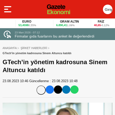
Giriş
Yap
EURO
GRAM ALTIN
FAİZ
53,4598
6.890,41
40,65
0,55%
1,09%
-0,12%
23 Mart 2026 - 07:12
uçtu
Firmalar gıda fuarlarını bu anket ile değerlendirdi
ANASAYFA
ŞİRKET HABERLERİ
GTech’in yönetim kadrosuna Sinem Altuncu katıldı
GTech’in yönetim kadrosuna Sinem
Altuncu katıldı
23.08.2023 10:46
Güncellenme :
23.08.2023 10:48