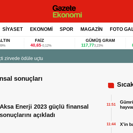
SİYASET
EKONOMİ
SPOR
MAGAZİN
FOTO GA
FAİZ
GÜMÜŞ GRAM
BI
40,65
117,77
80.15
-0,12%
3,23%
7:12
a fuarlarını bu anket ile değerlendirdi
ansal sonuçları
Sıca
Gümrük
11:51
Aksa Enerji 2023 güçlü finansal
hayvan
sonuçlarını açıkladı
X’in b
11:44