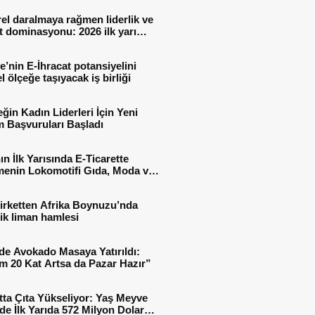
el daralmaya rağmen liderlik ve
t dominasyonu: 2026 ilk yarı
al sonuçları
e’nin E-İhracat potansiyelini
l ölçeğe taşıyacak iş birliği
ğin Kadın Liderleri İçin Yeni
 Başvuruları Başladı
ın İlk Yarısında E-Ticarette
enin Lokomotifi Gıda, Moda ve
 Oldu
irketten Afrika Boynuzu’nda
jik liman hamlesi
de Avokado Masaya Yatırıldı:
m 20 Kat Artsa da Pazar Hazır”
tta Çıta Yükseliyor: Yaş Meyve
e İlk Yarıda 572 Milyon Dolar