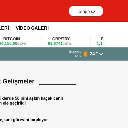
Giriş Yap
LERİ
VİDEO GALERİ
TCOIN
GBP/TRY
EUR/USD
5,00
61,8741
1,1781
0,36%
0,57%
0,47%
13 Mart 2026 - 06:55
İstanbul
24 °
Huawei KOBİ’ler 
Açık
k Gelişmeler
lerde 58 bini aşkın kaçak canlı
 ele geçirildi
aşkanı görevini bırakıyor