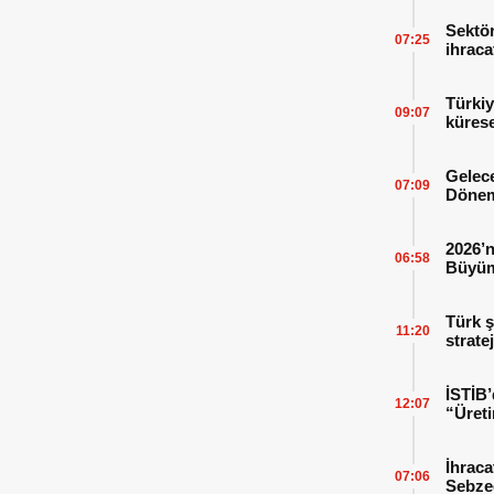
Sektör
07:25
ihraca
finans
Türkiy
09:07
kürese
Gelece
07:09
Dönem
2026’n
06:58
Büyüm
Kitap
Türk ş
11:20
strate
İSTİB’
12:07
“Üreti
İhraca
07:06
Sebzed