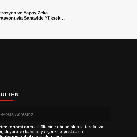
sı
erasyon ve Yapay Zekâ
rasyonuyla Sanayide Yüksek
 Verimliliği
BÜLTEN
eteekonomi.com
e-bültenine abone olarak, tarafınıza
r, duyuru ve kampanya içerikli e-postaların
erilmesini kabul etmiş olursunuz.