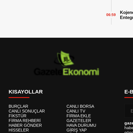
Başarı
Kojen
06:59
Enteg
Enerji
KISAYOLLAR
E-
BURÇLAR
CANLI BORSA
CANLI SONUÇLAR
CANLI TV
FİKSTÜR
FİRMA EKLE
FİRMA REHBERİ
GAZETELER
gaz
HABER GÖNDER
HAVA DURUMU
habe
HİSSELER
GİRİŞ YAP
gönd