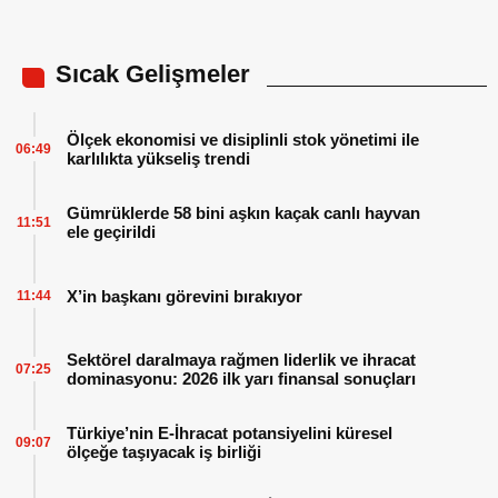
Sıcak Gelişmeler
Ölçek ekonomisi ve disiplinli stok yönetimi ile
06:49
karlılıkta yükseliş trendi
Gümrüklerde 58 bini aşkın kaçak canlı hayvan
11:51
ele geçirildi
X’in başkanı görevini bırakıyor
11:44
Sektörel daralmaya rağmen liderlik ve ihracat
07:25
dominasyonu: 2026 ilk yarı finansal sonuçları
Türkiye’nin E-İhracat potansiyelini küresel
09:07
ölçeğe taşıyacak iş birliği