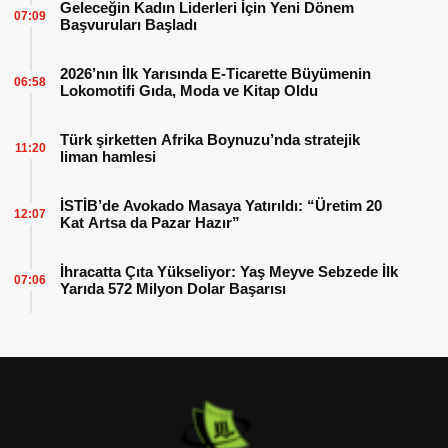
Geleceğin Kadın Liderleri İçin Yeni Dönem
07:09
Başvuruları Başladı
2026’nın İlk Yarısında E-Ticarette Büyümenin
06:58
Lokomotifi Gıda, Moda ve Kitap Oldu
Türk şirketten Afrika Boynuzu’nda stratejik
11:20
liman hamlesi
İSTİB’de Avokado Masaya Yatırıldı: “Üretim 20
12:07
Kat Artsa da Pazar Hazır”
İhracatta Çıta Yükseliyor: Yaş Meyve Sebzede İlk
07:06
Yarıda 572 Milyon Dolar Başarısı