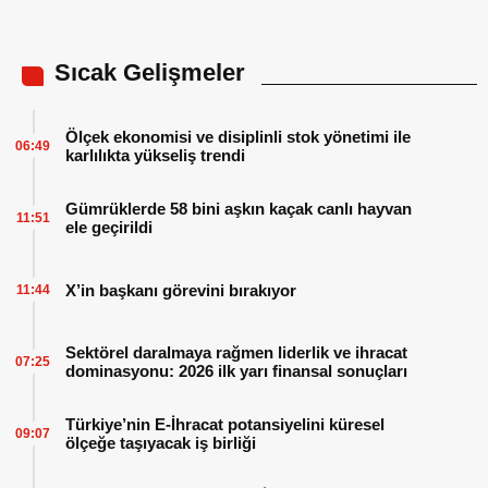
Sıcak Gelişmeler
Ölçek ekonomisi ve disiplinli stok yönetimi ile
06:49
karlılıkta yükseliş trendi
Gümrüklerde 58 bini aşkın kaçak canlı hayvan
11:51
ele geçirildi
X’in başkanı görevini bırakıyor
11:44
Sektörel daralmaya rağmen liderlik ve ihracat
07:25
dominasyonu: 2026 ilk yarı finansal sonuçları
Türkiye’nin E-İhracat potansiyelini küresel
09:07
ölçeğe taşıyacak iş birliği