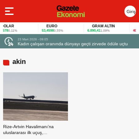
Giriş
Yap
OLAR
EURO
GRAM ALTIN
FA
578
53,4598
6.890,41
40,65
0,11%
0,55%
1,09%
23 Mart 2026 - 09:05
Kadın çalışan oranında dünyayı geçti zirvede ödüle uçtu
akin
Rize-Artvin Havalimanı’na
uluslararası ilk uçuş,
Umman’dan