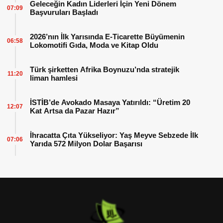
Geleceğin Kadın Liderleri İçin Yeni Dönem
07:09
Başvuruları Başladı
2026’nın İlk Yarısında E-Ticarette Büyümenin
06:58
Lokomotifi Gıda, Moda ve Kitap Oldu
Türk şirketten Afrika Boynuzu’nda stratejik
11:20
liman hamlesi
İSTİB’de Avokado Masaya Yatırıldı: “Üretim 20
12:07
Kat Artsa da Pazar Hazır”
İhracatta Çıta Yükseliyor: Yaş Meyve Sebzede İlk
07:06
Yarıda 572 Milyon Dolar Başarısı