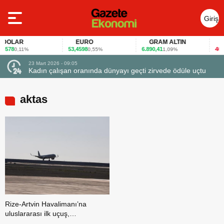
Giriş
Yap
DOLAR
EURO
GRAM ALTIN
FA
578
53,4598
6.890,41
40,65
0,11%
0,55%
1,09%
23 Mart 2026 - 09:05
Kadın çalışan oranında dünyayı geçti zirvede ödüle uçtu
aktas
Rize-Artvin Havalimanı’na
uluslararası ilk uçuş,
Umman’dan