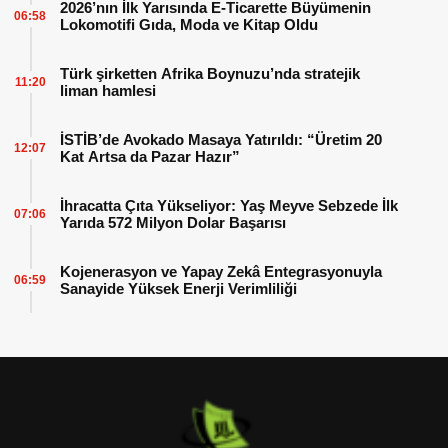
2026’nın İlk Yarısında E-Ticarette Büyümenin
06:58
Lokomotifi Gıda, Moda ve Kitap Oldu
Türk şirketten Afrika Boynuzu’nda stratejik
11:20
liman hamlesi
İSTİB’de Avokado Masaya Yatırıldı: “Üretim 20
12:07
Kat Artsa da Pazar Hazır”
İhracatta Çıta Yükseliyor: Yaş Meyve Sebzede İlk
07:06
Yarıda 572 Milyon Dolar Başarısı
Kojenerasyon ve Yapay Zekâ Entegrasyonuyla
06:59
Sanayide Yüksek Enerji Verimliliği