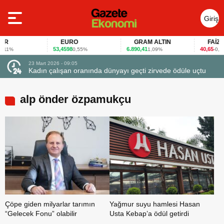
Giriş
Yap
EURO
GRAM ALTIN
FAİZ
53,4598
6.890,41
40,65
0,55%
1,09%
-0,12%
23 Mart 2026 - 07:12
le uçtu
Firmalar gıda fuarlarını bu anket ile değerlendirdi
alp önder özpamukçu
Çöpe giden milyarlar tarımın
Yağmur suyu hamlesi Hasan
“Gelecek Fonu” olabilir
Usta Kebap’a ödül getirdi