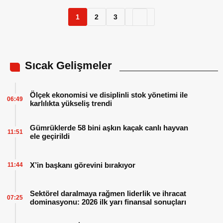
1
2
3
Sıcak Gelişmeler
Ölçek ekonomisi ve disiplinli stok yönetimi ile
06:49
karlılıkta yükseliş trendi
Gümrüklerde 58 bini aşkın kaçak canlı hayvan
11:51
ele geçirildi
X’in başkanı görevini bırakıyor
11:44
Sektörel daralmaya rağmen liderlik ve ihracat
07:25
dominasyonu: 2026 ilk yarı finansal sonuçları