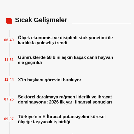
Sıcak Gelişmeler
Ölçek ekonomisi ve disiplinli stok yönetimi ile
06:49
karlılıkta yükseliş trendi
Gümrüklerde 58 bini aşkın kaçak canlı hayvan
11:51
ele geçirildi
X’in başkanı görevini bırakıyor
11:44
Sektörel daralmaya rağmen liderlik ve ihracat
07:25
dominasyonu: 2026 ilk yarı finansal sonuçları
Türkiye’nin E-İhracat potansiyelini küresel
09:07
ölçeğe taşıyacak iş birliği