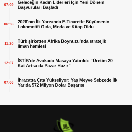
Geleceğin Kadın Liderleri İçin Yeni Dönem
07:09
Başvuruları Başladı
2026’nın İlk Yarısında E-Ticarette Büyümenin
06:58
Lokomotifi Gıda, Moda ve Kitap Oldu
Türk şirketten Afrika Boynuzu’nda stratejik
11:20
liman hamlesi
İSTİB’de Avokado Masaya Yatırıldı: “Üretim 20
12:07
Kat Artsa da Pazar Hazır”
İhracatta Çıta Yükseliyor: Yaş Meyve Sebzede İlk
07:06
Yarıda 572 Milyon Dolar Başarısı