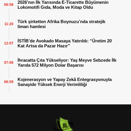
2026’nın İlk Yarısında E-Ticarette Büyümenin
06:58
Lokomotifi Gıda, Moda ve Kitap Oldu
Türk şirketten Afrika Boynuzu’nda stratejik
11:20
liman hamlesi
İSTİB’de Avokado Masaya Yatırıldı: “Üretim 20
12:07
Kat Artsa da Pazar Hazır”
İhracatta Çıta Yükseliyor: Yaş Meyve Sebzede İlk
07:06
Yarıda 572 Milyon Dolar Başarısı
Kojenerasyon ve Yapay Zekâ Entegrasyonuyla
06:59
Sanayide Yüksek Enerji Verimliliği