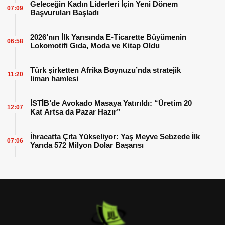
Geleceğin Kadın Liderleri İçin Yeni Dönem
07:09
Başvuruları Başladı
2026’nın İlk Yarısında E-Ticarette Büyümenin
06:58
Lokomotifi Gıda, Moda ve Kitap Oldu
Türk şirketten Afrika Boynuzu’nda stratejik
11:20
liman hamlesi
İSTİB’de Avokado Masaya Yatırıldı: “Üretim 20
12:07
Kat Artsa da Pazar Hazır”
İhracatta Çıta Yükseliyor: Yaş Meyve Sebzede İlk
07:06
Yarıda 572 Milyon Dolar Başarısı