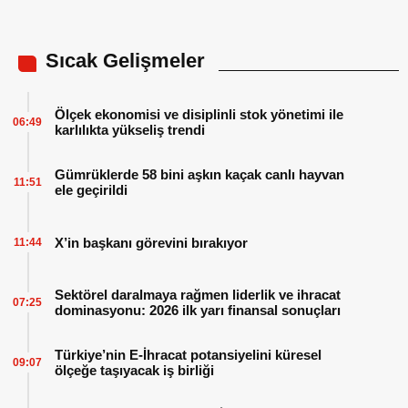
Sıcak Gelişmeler
Ölçek ekonomisi ve disiplinli stok yönetimi ile
06:49
karlılıkta yükseliş trendi
Gümrüklerde 58 bini aşkın kaçak canlı hayvan
11:51
ele geçirildi
X’in başkanı görevini bırakıyor
11:44
Sektörel daralmaya rağmen liderlik ve ihracat
07:25
dominasyonu: 2026 ilk yarı finansal sonuçları
Türkiye’nin E-İhracat potansiyelini küresel
09:07
ölçeğe taşıyacak iş birliği