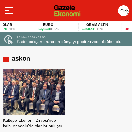
Giriş
Yap
OLAR
EURO
GRAM ALTIN
FAİ
78
53,4598
6.890,41
40,65
0,11%
0,55%
1,09%
-
23 Mart 2026 - 09:05
Kadın çalışan oranında dünyayı geçti zirvede ödüle uçtu
askon
Kültepe Ekonomi Zirvesi’nde
kalbi Anadolu’da olanlar buluştu