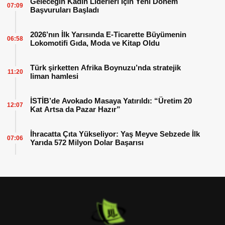
Geleceğin Kadın Liderleri İçin Yeni Dönem
07:09
Başvuruları Başladı
2026’nın İlk Yarısında E-Ticarette Büyümenin
06:58
Lokomotifi Gıda, Moda ve Kitap Oldu
Türk şirketten Afrika Boynuzu’nda stratejik
11:20
liman hamlesi
İSTİB’de Avokado Masaya Yatırıldı: “Üretim 20
12:07
Kat Artsa da Pazar Hazır”
İhracatta Çıta Yükseliyor: Yaş Meyve Sebzede İlk
07:06
Yarıda 572 Milyon Dolar Başarısı