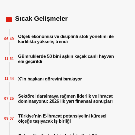
Sıcak Gelişmeler
Ölçek ekonomisi ve disiplinli stok yönetimi ile
06:49
karlılıkta yükseliş trendi
Gümrüklerde 58 bini aşkın kaçak canlı hayvan
11:51
ele geçirildi
X’in başkanı görevini bırakıyor
11:44
Sektörel daralmaya rağmen liderlik ve ihracat
07:25
dominasyonu: 2026 ilk yarı finansal sonuçları
Türkiye’nin E-İhracat potansiyelini küresel
09:07
ölçeğe taşıyacak iş birliği