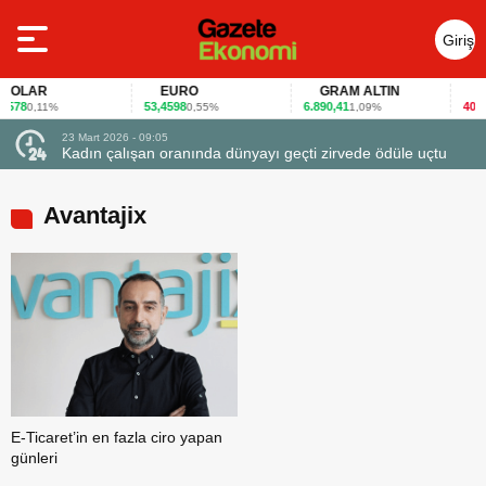
Giriş
Yap
OLAR
EURO
GRAM ALTIN
FAİ
78
53,4598
6.890,41
40,65
0,11%
0,55%
1,09%
-
23 Mart 2026 - 09:05
Kadın çalışan oranında dünyayı geçti zirvede ödüle uçtu
Avantajix
E-Ticaret’in en fazla ciro yapan
günleri