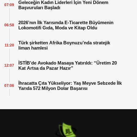
Geleceğin Kadın Liderleri İçin Yeni Dönem
07:09
Başvuruları Başladı
2026’nın İlk Yarısında E-Ticarette Büyümenin
06:58
Lokomotifi Gıda, Moda ve Kitap Oldu
Türk şirketten Afrika Boynuzu’nda stratejik
11:20
liman hamlesi
İSTİB’de Avokado Masaya Yatırıldı: “Üretim 20
12:07
Kat Artsa da Pazar Hazır”
İhracatta Çıta Yükseliyor: Yaş Meyve Sebzede İlk
07:06
Yarıda 572 Milyon Dolar Başarısı