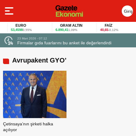
Giriş
Yap
EURO
GRAM ALTIN
FAİZ
53,4598
6.890,41
40,65
0,55%
1,09%
-0,12%
23 Mart 2026 - 07:12
uçtu
Firmalar gıda fuarlarını bu anket ile değerlendirdi
Avrupakent GYO’
Çetinsaya’nın şirketi halka
açılıyor