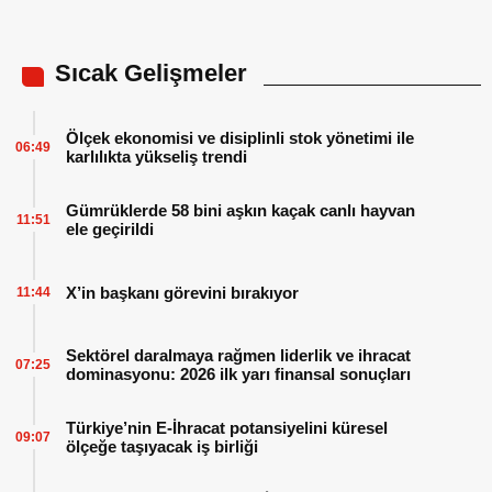
Sıcak Gelişmeler
Ölçek ekonomisi ve disiplinli stok yönetimi ile
06:49
karlılıkta yükseliş trendi
Gümrüklerde 58 bini aşkın kaçak canlı hayvan
11:51
ele geçirildi
X’in başkanı görevini bırakıyor
11:44
Sektörel daralmaya rağmen liderlik ve ihracat
07:25
dominasyonu: 2026 ilk yarı finansal sonuçları
Türkiye’nin E-İhracat potansiyelini küresel
09:07
ölçeğe taşıyacak iş birliği