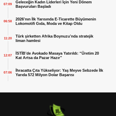
Geleceğin Kadın Liderleri İçin Yeni Dönem
07:09
Başvuruları Başladı
2026’nın İlk Yarısında E-Ticarette Büyümenin
06:58
Lokomotifi Gıda, Moda ve Kitap Oldu
Türk şirketten Afrika Boynuzu’nda stratejik
11:20
liman hamlesi
İSTİB’de Avokado Masaya Yatırıldı: “Üretim 20
12:07
Kat Artsa da Pazar Hazır”
İhracatta Çıta Yükseliyor: Yaş Meyve Sebzede İlk
07:06
Yarıda 572 Milyon Dolar Başarısı