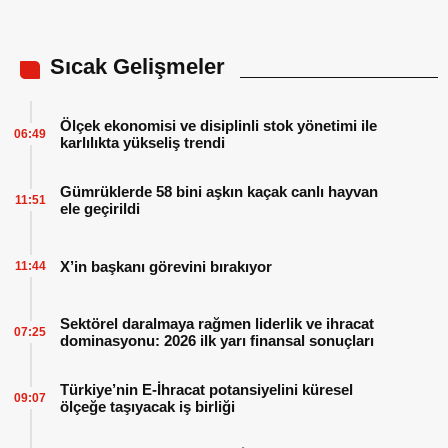
Sıcak Gelişmeler
Ölçek ekonomisi ve disiplinli stok yönetimi ile
06:49
karlılıkta yükseliş trendi
Gümrüklerde 58 bini aşkın kaçak canlı hayvan
11:51
ele geçirildi
X’in başkanı görevini bırakıyor
11:44
Sektörel daralmaya rağmen liderlik ve ihracat
07:25
dominasyonu: 2026 ilk yarı finansal sonuçları
Türkiye’nin E-İhracat potansiyelini küresel
09:07
ölçeğe taşıyacak iş birliği