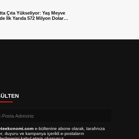
tta Çıta Yükseliyor: Yaş Meyve
e İlk Yarıda 572 Milyon Dolar
sı
BÜLTEN
eteekonomi.com
e-bültenine abone olarak, tarafınıza
r, duyuru ve kampanya içerikli e-postaların
erilmesini kabul etmiş olursunuz.