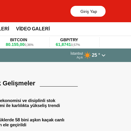
Giriş Yap
LERİ
VİDEO GALERİ
BITCOIN
GBP/TRY
EUR/USD
.155,00
61,8741
1,1781
0,36%
0,57%
0,47%
23 Mart 2026 - 07:12
İstanbul
25 °
Firmalar gıda fuarlarını bu anket ile değerlendirdi
Açık
k Gelişmeler
ekonomisi ve disiplinli stok
mi ile karlılıkta yükseliş trendi
lerde 58 bini aşkın kaçak canlı
 ele geçirildi