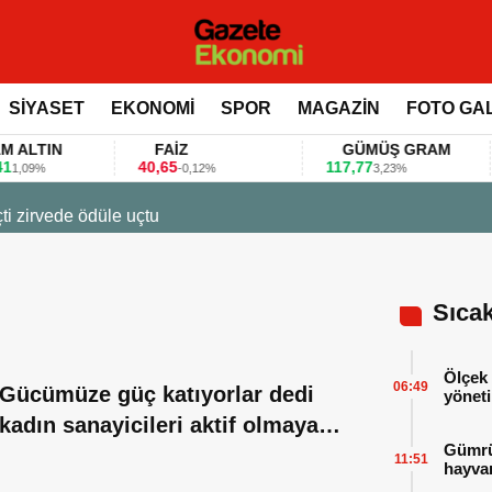
SİYASET
EKONOMİ
SPOR
MAGAZİN
FOTO GA
TIN
FAİZ
GÜMÜŞ GRAM
40,65
117,77
80
%
-0,12%
3,23%
e ödüle uçtu
Sıca
Ölçek 
06:49
Gücümüze güç katıyorlar dedi
yöneti
kadın sanayicileri aktif olmaya
Gümrük
çağırdı
11:51
hayvan