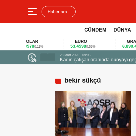
Haber ara...
GÜNDEM
DÜNYA
DOLAR
EURO
GRAM AL
45,3578
53,4598
6.890,41
0,11%
0,55%
1,09
23 Mart 2026 - 09:05
Kadın çalışan oranında dünyayı geçti zirved
bekir sükçü