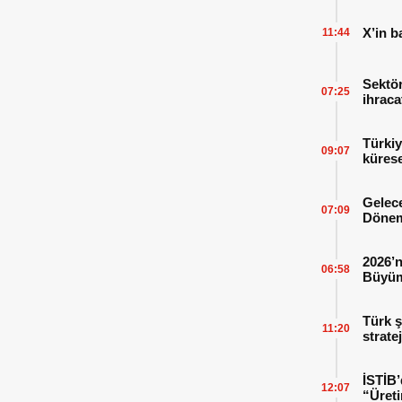
X’in b
11:44
Sektör
07:25
ihraca
finans
Türkiy
09:07
kürese
Gelece
07:09
Dönem
2026’n
06:58
Büyüm
Kitap
Türk ş
11:20
strate
İSTİB’
12:07
“Üreti