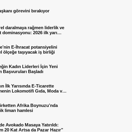
aşkanı görevini bırakıyor
el daralmaya rağmen liderlik ve
t dominasyonu: 2026 ilk yarı
al sonuçları
e’nin E-İhracat potansiyelini
l ölçeğe taşıyacak iş birliği
ğin Kadın Liderleri İçin Yeni
 Başvuruları Başladı
ın İlk Yarısında E-Ticarette
enin Lokomotifi Gıda, Moda ve
 Oldu
irketten Afrika Boynuzu’nda
jik liman hamlesi
de Avokado Masaya Yatırıldı:
m 20 Kat Artsa da Pazar Hazır”