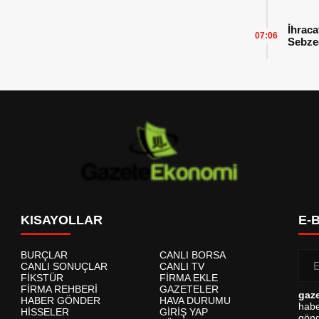
İhraca
07:06
Sebzed
Başarı
KISAYOLLAR
E-
BURÇLAR
CANLI BORSA
CANLI SONUÇLAR
CANLI TV
FİKSTÜR
FİRMA EKLE
FİRMA REHBERİ
GAZETELER
gaz
HABER GÖNDER
HAVA DURUMU
habe
HİSSELER
GİRİŞ YAP
gönd