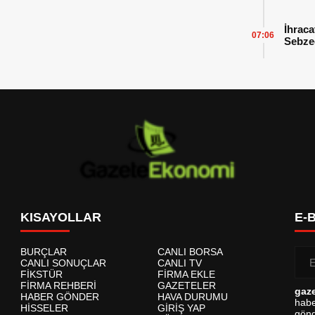
İhraca
07:06
Sebzed
Başarı
KISAYOLLAR
E-
BURÇLAR
CANLI BORSA
CANLI SONUÇLAR
CANLI TV
FİKSTÜR
FİRMA EKLE
FİRMA REHBERİ
GAZETELER
gaz
HABER GÖNDER
HAVA DURUMU
habe
HİSSELER
GİRİŞ YAP
gönd