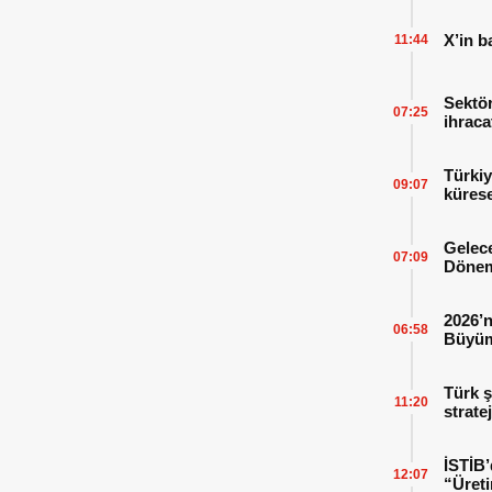
X’in b
11:44
Sektör
07:25
ihraca
finans
Türkiy
09:07
kürese
Gelece
07:09
Dönem
2026’n
06:58
Büyüm
Kitap
Türk ş
11:20
strate
İSTİB’
12:07
“Üreti