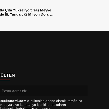
tta Çıta Yükseliyor: Yaş Meyve
e İlk Yarıda 572 Milyon Dolar
sı
BÜLTEN
eteekonomi.com
e-bültenine abone olarak, tarafınıza
r, duyuru ve kampanya içerikli e-postaların
erilmesini kabul etmiş olursunuz.