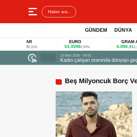
Haber ara...
GÜNDEM
DÜNYA
DOLAR
EURO
GRAM ALTI
45,3578
53,4598
6.890,41
0,11%
0,55%
1,09%
Beş Milyoncuk Borç Ve