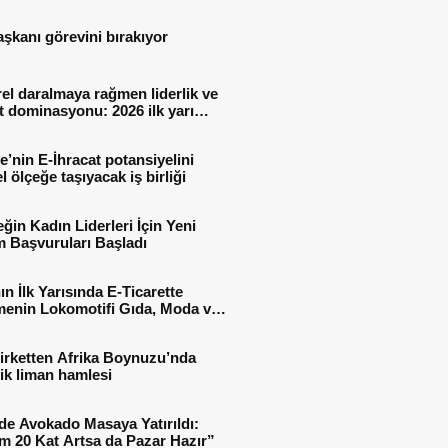
aşkanı görevini bırakıyor
el daralmaya rağmen liderlik ve
t dominasyonu: 2026 ilk yarı
al sonuçları
e’nin E-İhracat potansiyelini
l ölçeğe taşıyacak iş birliği
ğin Kadın Liderleri İçin Yeni
 Başvuruları Başladı
ın İlk Yarısında E-Ticarette
enin Lokomotifi Gıda, Moda ve
 Oldu
irketten Afrika Boynuzu’nda
jik liman hamlesi
de Avokado Masaya Yatırıldı:
m 20 Kat Artsa da Pazar Hazır”