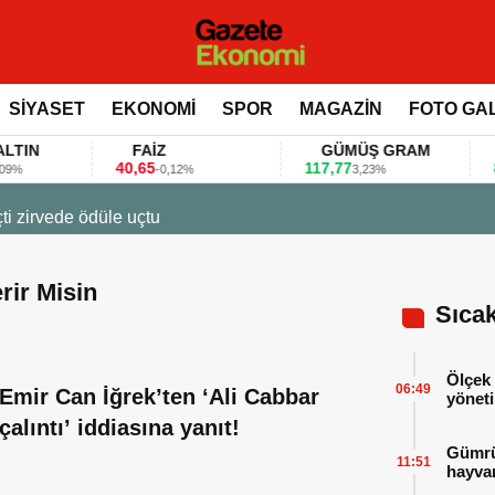
SİYASET
EKONOMİ
SPOR
MAGAZİN
FOTO GA
N
FAİZ
GÜMÜŞ GRAM
BI
40,65
117,77
80.1
-0,12%
3,23%
23 Mart 2026 - 07:12
Firmalar gıda fuarlarını bu anket ile değerlendirdi
rir Misin
Sıca
Ölçek 
06:49
Emir Can İğrek’ten ‘Ali Cabbar
yöneti
çalıntı’ iddiasına yanıt!
Gümrük
11:51
hayvan