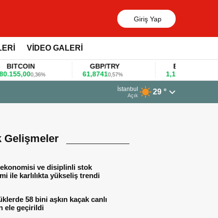
Giriş Yap
LERİ
VİDEO GALERİ
TCOIN
GBP/TRY
EUR/USD
55,00
61,8741
1,1781
0,36%
0,57%
0,47%
13 Mar
İstanbul
29 °
Huaw
Açık
k Gelişmeler
ekonomisi ve disiplinli stok
mi ile karlılıkta yükseliş trendi
lerde 58 bini aşkın kaçak canlı
 ele geçirildi