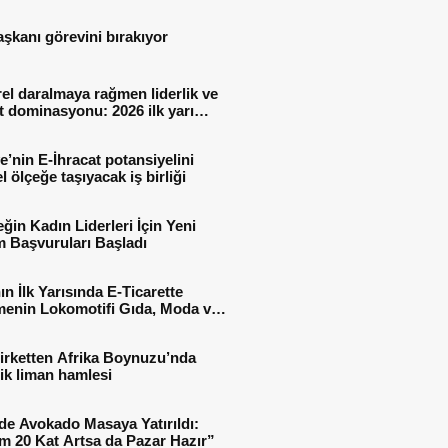
aşkanı görevini bırakıyor
el daralmaya rağmen liderlik ve
t dominasyonu: 2026 ilk yarı
al sonuçları
e’nin E-İhracat potansiyelini
l ölçeğe taşıyacak iş birliği
ğin Kadın Liderleri İçin Yeni
 Başvuruları Başladı
ın İlk Yarısında E-Ticarette
enin Lokomotifi Gıda, Moda ve
 Oldu
irketten Afrika Boynuzu’nda
jik liman hamlesi
de Avokado Masaya Yatırıldı:
m 20 Kat Artsa da Pazar Hazır”