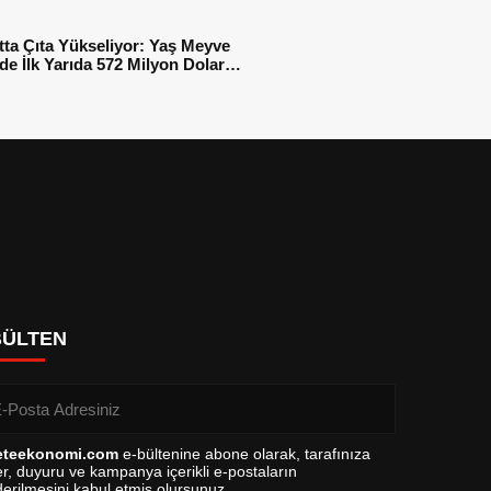
tta Çıta Yükseliyor: Yaş Meyve
e İlk Yarıda 572 Milyon Dolar
sı
BÜLTEN
eteekonomi.com
e-bültenine abone olarak, tarafınıza
r, duyuru ve kampanya içerikli e-postaların
erilmesini kabul etmiş olursunuz.