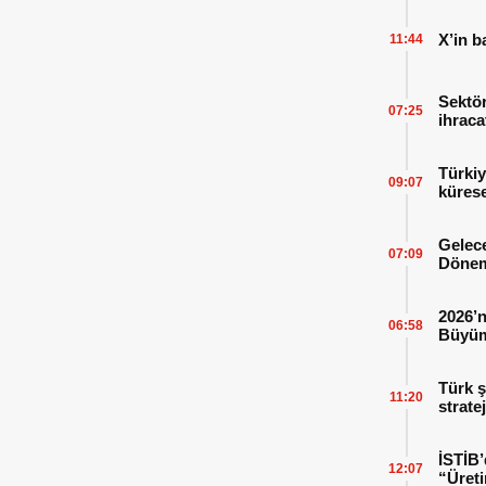
X’in b
11:44
Sektör
07:25
ihraca
finans
Türkiy
09:07
kürese
Gelece
07:09
Dönem
2026’n
06:58
Büyüm
Kitap
Türk ş
11:20
strate
İSTİB’
12:07
“Üreti