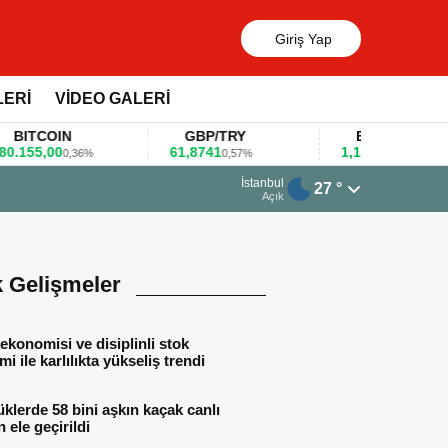
Giriş Yap
LERİ
VİDEO GALERİ
TCOIN
GBP/TRY
EUR/USD
5,00
61,8741
1,1781
0,36%
0,57%
0,47%
13 Mart 2026 - 06:55
İstanbul
27 °
Huawei KOBİ’ler 
Açık
k Gelişmeler
ekonomisi ve disiplinli stok
mi ile karlılıkta yükseliş trendi
lerde 58 bini aşkın kaçak canlı
 ele geçirildi