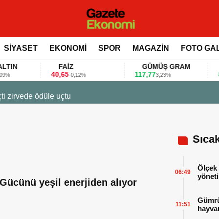
SİYASET
EKONOMİ
SPOR
MAGAZİN
FOTO GA
N
FAİZ
GÜMÜŞ GRAM
BI
40,65
117,77
80.15
-0,12%
3,23%
7:12
a fuarlarını bu anket ile değerlendirdi
Sıca
Ölçek 
06:49
yöneti
Gücünü yeşil enerjiden alıyor
Gümrük
11:51
hayvan