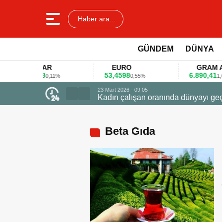
Haber ara...
GÜNDEM
DÜNYA
DOLAR
EURO
GRAM ALTI
45,3578
53,4598
6.890,41
0,11%
0,55%
1,09%
23 Mart 2026 - 0
Firmalar gıd
Beta Gıda