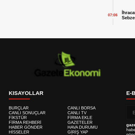
İhraca
07:06
Sebzed
Başarı
KISAYOLLAR
E-
BURÇLAR
CANLI BORSA
CANLI SONUÇLAR
CANLI TV
FİKSTÜR
FİRMA EKLE
FİRMA REHBERİ
GAZETELER
gaz
HABER GÖNDER
HAVA DURUMU
habe
HİSSELER
GİRİŞ YAP
gönd