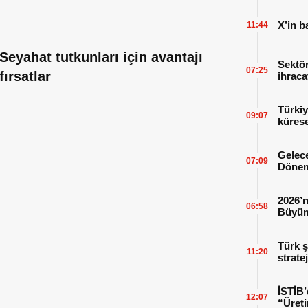
X’in b
11:44
Seyahat tutkunları için avantajı
Sektör
07:25
fırsatlar
ihraca
finans
Türkiy
09:07
kürese
Gelece
07:09
Dönem
2026’n
06:58
Büyüm
Kitap
Türk ş
11:20
strate
İSTİB’
12:07
“Üreti