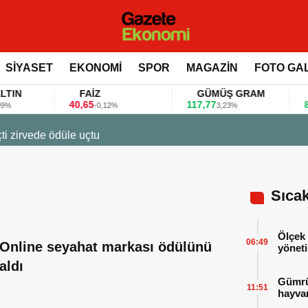
SİYASET
EKONOMİ
SPOR
MAGAZİN
FOTO GA
FAİZ
GÜMÜŞ GRAM
BIT
40,65
117,77
80.155
-0,12%
3,23%
 ile değerlendirdi
Sıca
Ölçek 
06:49
Online seyahat markası ödülünü
yöneti
aldı
Gümrük
11:51
hayvan