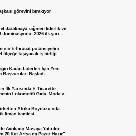
aşkanı görevini bırakıyor
el daralmaya rağmen liderlik ve
t dominasyonu: 2026 ilk yarı
al sonuçları
e’nin E-İhracat potansiyelini
l ölçeğe taşıyacak iş birliği
ğin Kadın Liderleri İçin Yeni
 Başvuruları Başladı
ın İlk Yarısında E-Ticarette
enin Lokomotifi Gıda, Moda ve
 Oldu
irketten Afrika Boynuzu’nda
jik liman hamlesi
de Avokado Masaya Yatırıldı:
m 20 Kat Artsa da Pazar Hazır”