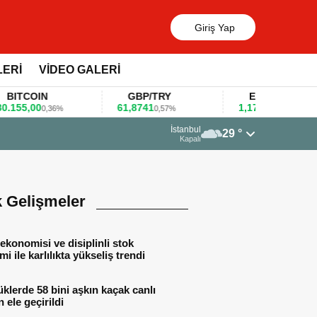
Giriş Yap
LERİ
VİDEO GALERİ
COIN
GBP/TRY
EUR/USD
,00
61,8741
1,1781
0,36%
0,57%
0,47%
13 Mart 2026 - 06:55
İstanbul
29 °
Huawei KOBİ’ler için yapay zekâ odakl
Kapalı
k Gelişmeler
ekonomisi ve disiplinli stok
mi ile karlılıkta yükseliş trendi
lerde 58 bini aşkın kaçak canlı
 ele geçirildi