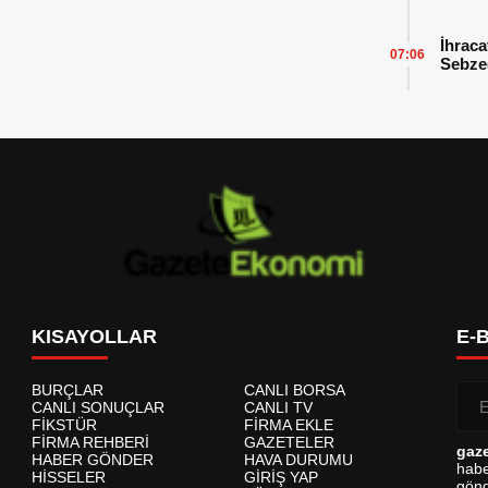
İhraca
07:06
Sebzed
Başarı
KISAYOLLAR
E-
BURÇLAR
CANLI BORSA
CANLI SONUÇLAR
CANLI TV
FİKSTÜR
FİRMA EKLE
FİRMA REHBERİ
GAZETELER
gaz
HABER GÖNDER
HAVA DURUMU
habe
HİSSELER
GİRİŞ YAP
gönd