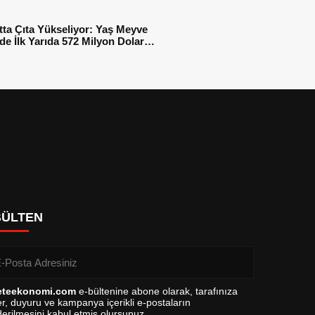
tta Çıta Yükseliyor: Yaş Meyve
e İlk Yarıda 572 Milyon Dolar
sı
BÜLTEN
eteekonomi.com
e-bültenine abone olarak, tarafınıza
r, duyuru ve kampanya içerikli e-postaların
erilmesini kabul etmiş olursunuz.