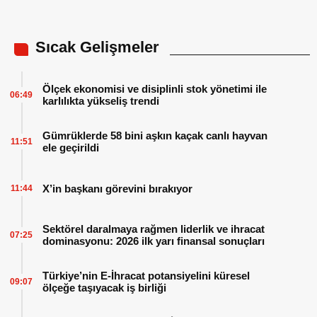
Sıcak Gelişmeler
Ölçek ekonomisi ve disiplinli stok yönetimi ile
06:49
karlılıkta yükseliş trendi
Gümrüklerde 58 bini aşkın kaçak canlı hayvan
11:51
ele geçirildi
X’in başkanı görevini bırakıyor
11:44
Sektörel daralmaya rağmen liderlik ve ihracat
07:25
dominasyonu: 2026 ilk yarı finansal sonuçları
Türkiye’nin E-İhracat potansiyelini küresel
09:07
ölçeğe taşıyacak iş birliği