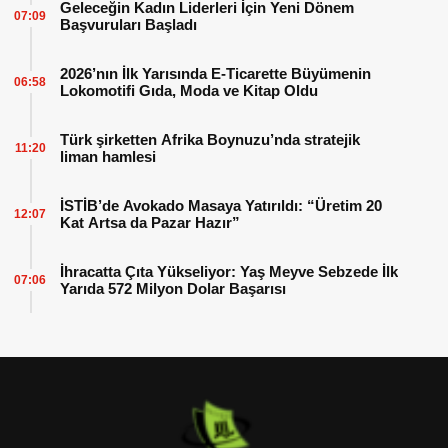
Geleceğin Kadın Liderleri İçin Yeni Dönem
07:09
Başvuruları Başladı
2026’nın İlk Yarısında E-Ticarette Büyümenin
06:58
Lokomotifi Gıda, Moda ve Kitap Oldu
Türk şirketten Afrika Boynuzu’nda stratejik
11:20
liman hamlesi
İSTİB’de Avokado Masaya Yatırıldı: “Üretim 20
12:07
Kat Artsa da Pazar Hazır”
İhracatta Çıta Yükseliyor: Yaş Meyve Sebzede İlk
07:06
Yarıda 572 Milyon Dolar Başarısı